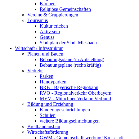
Kirchen
Religiöse Gemeinschaften
Vereine & Gruppierungen
Tourismus
Kultur erleben
Aktiv sein
Genuss
Stadtplan der Stadt Miesbach
Wirtschaft / Infrastruktur
Planen und Bauen
Bebauungspläne (in Aufstellung)
Bebauungspläne (rechtskräftig)
Verkehr
Parken
Handyparken
BRB - Bayerische Regiobahn
RVO - Regionalverkehr Oberbayern
MVV - Münchner VerkehrsVerbund
Bildung und Erziehung
Kindertageseinrichtungen
Schulen
weitere Bildungseinrichtungen
Breitbandausbau
Wirtschaftsförderung
GWM - Gemeinschaftswerbung Kreisstadt