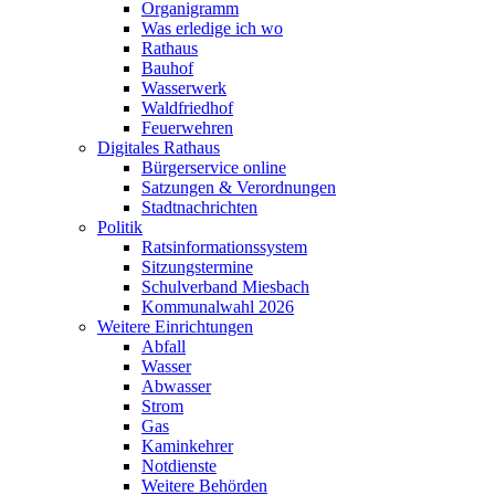
Organigramm
Was erledige ich wo
Rathaus
Bauhof
Wasserwerk
Waldfriedhof
Feuerwehren
Digitales Rathaus
Bürgerservice online
Satzungen & Verordnungen
Stadtnachrichten
Politik
Ratsinformationssystem
Sitzungstermine
Schulverband Miesbach
Kommunalwahl 2026
Weitere Einrichtungen
Abfall
Wasser
Abwasser
Strom
Gas
Kaminkehrer
Notdienste
Weitere Behörden