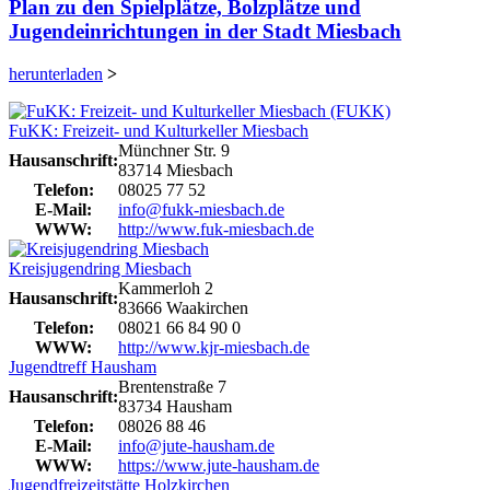
Plan zu den Spielplätze, Bolzplätze und
Jugendeinrichtungen in der Stadt Miesbach
herunterladen
>
FuKK: Freizeit- und Kulturkeller Miesbach
Münchner Str. 9
Hausanschrift:
83714 Miesbach
Telefon:
08025 77 52
E-Mail:
info@fukk-miesbach.de
WWW:
http://www.fuk-miesbach.de
Kreisjugendring Miesbach
Kammerloh 2
Hausanschrift:
83666 Waakirchen
Telefon:
08021 66 84 90 0
WWW:
http://www.kjr-miesbach.de
Jugendtreff Hausham
Brentenstraße 7
Hausanschrift:
83734 Hausham
Telefon:
08026 88 46
E-Mail:
info@jute-hausham.de
WWW:
https://www.jute-hausham.de
Jugendfreizeitstätte Holzkirchen