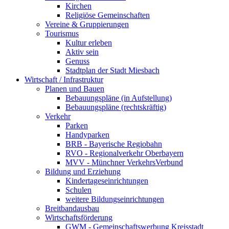
Kirchen
Religiöse Gemeinschaften
Vereine & Gruppierungen
Tourismus
Kultur erleben
Aktiv sein
Genuss
Stadtplan der Stadt Miesbach
Wirtschaft / Infrastruktur
Planen und Bauen
Bebauungspläne (in Aufstellung)
Bebauungspläne (rechtskräftig)
Verkehr
Parken
Handyparken
BRB - Bayerische Regiobahn
RVO - Regionalverkehr Oberbayern
MVV - Münchner VerkehrsVerbund
Bildung und Erziehung
Kindertageseinrichtungen
Schulen
weitere Bildungseinrichtungen
Breitbandausbau
Wirtschaftsförderung
GWM - Gemeinschaftswerbung Kreisstadt