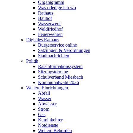
Organigramm
Was erledige ich wo
Rathaus
Bauhof
Wasserwerk
Waldfriedhof
Feuerwehren
Digitales Rathaus
Bürgerservice online
Satzungen & Verordnungen
Stadtnachrichten
Politik
Ratsinformationssystem
Sitzungstermine
Schulverband Miesbach
Kommunalwahl 2026
Weitere Einrichtungen
Abfall
Wasser
Abwasser
Strom
Gas
Kaminkehrer
Notdienste
Weitere Behörden