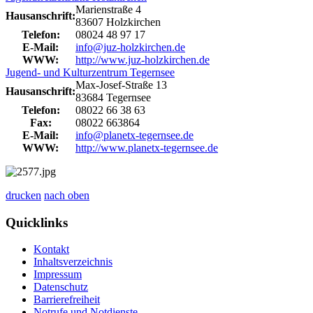
Marienstraße 4
Hausanschrift:
83607 Holzkirchen
Telefon:
08024 48 97 17
E-Mail:
info@juz-holzkirchen.de
WWW:
http://www.juz-holzkirchen.de
Jugend- und Kulturzentrum Tegernsee
Max-Josef-Straße 13
Hausanschrift:
83684 Tegernsee
Telefon:
08022 66 38 63
Fax:
08022 663864
E-Mail:
info@planetx-tegernsee.de
WWW:
http://www.planetx-tegernsee.de
drucken
nach oben
Quicklinks
Kontakt
Inhaltsverzeichnis
Impressum
Datenschutz
Barrierefreiheit
Notrufe und Notdienste