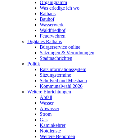
Organigramm
Was erledige ich wo
Rathaus
Bauhof
Wasserwerk
Waldfriedhof
Feuerwehren
Digitales Rathaus
Bürgerservice online
Satzungen & Verordnungen
Stadtnachrichten
Politik
Ratsinformationssystem
Sitzungstermine
Schulverband Miesbach
Kommunalwahl 2026
Weitere Einrichtungen
Abfall
Wasser
Abwasser
Strom
Gas
Kaminkehrer
Notdienste
Weitere Behörden