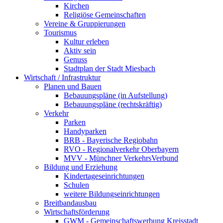
Kirchen
Religiöse Gemeinschaften
Vereine & Gruppierungen
Tourismus
Kultur erleben
Aktiv sein
Genuss
Stadtplan der Stadt Miesbach
Wirtschaft / Infrastruktur
Planen und Bauen
Bebauungspläne (in Aufstellung)
Bebauungspläne (rechtskräftig)
Verkehr
Parken
Handyparken
BRB - Bayerische Regiobahn
RVO - Regionalverkehr Oberbayern
MVV - Münchner VerkehrsVerbund
Bildung und Erziehung
Kindertageseinrichtungen
Schulen
weitere Bildungseinrichtungen
Breitbandausbau
Wirtschaftsförderung
GWM - Gemeinschaftswerbung Kreisstadt