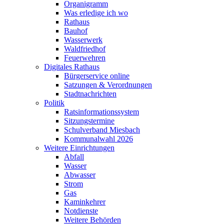
Organigramm
Was erledige ich wo
Rathaus
Bauhof
Wasserwerk
Waldfriedhof
Feuerwehren
Digitales Rathaus
Bürgerservice online
Satzungen & Verordnungen
Stadtnachrichten
Politik
Ratsinformationssystem
Sitzungstermine
Schulverband Miesbach
Kommunalwahl 2026
Weitere Einrichtungen
Abfall
Wasser
Abwasser
Strom
Gas
Kaminkehrer
Notdienste
Weitere Behörden