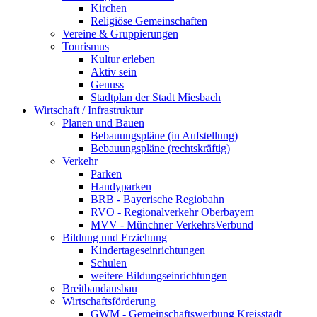
Kirchen
Religiöse Gemeinschaften
Vereine & Gruppierungen
Tourismus
Kultur erleben
Aktiv sein
Genuss
Stadtplan der Stadt Miesbach
Wirtschaft / Infrastruktur
Planen und Bauen
Bebauungspläne (in Aufstellung)
Bebauungspläne (rechtskräftig)
Verkehr
Parken
Handyparken
BRB - Bayerische Regiobahn
RVO - Regionalverkehr Oberbayern
MVV - Münchner VerkehrsVerbund
Bildung und Erziehung
Kindertageseinrichtungen
Schulen
weitere Bildungseinrichtungen
Breitbandausbau
Wirtschaftsförderung
GWM - Gemeinschaftswerbung Kreisstadt