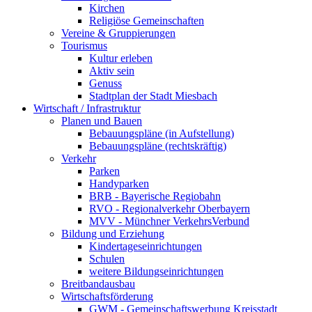
Kirchen
Religiöse Gemeinschaften
Vereine & Gruppierungen
Tourismus
Kultur erleben
Aktiv sein
Genuss
Stadtplan der Stadt Miesbach
Wirtschaft / Infrastruktur
Planen und Bauen
Bebauungspläne (in Aufstellung)
Bebauungspläne (rechtskräftig)
Verkehr
Parken
Handyparken
BRB - Bayerische Regiobahn
RVO - Regionalverkehr Oberbayern
MVV - Münchner VerkehrsVerbund
Bildung und Erziehung
Kindertageseinrichtungen
Schulen
weitere Bildungseinrichtungen
Breitbandausbau
Wirtschaftsförderung
GWM - Gemeinschaftswerbung Kreisstadt