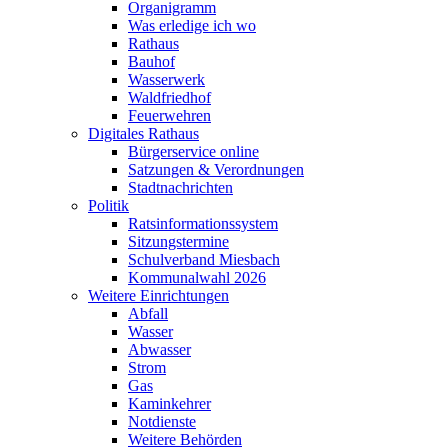
Organigramm
Was erledige ich wo
Rathaus
Bauhof
Wasserwerk
Waldfriedhof
Feuerwehren
Digitales Rathaus
Bürgerservice online
Satzungen & Verordnungen
Stadtnachrichten
Politik
Ratsinformationssystem
Sitzungstermine
Schulverband Miesbach
Kommunalwahl 2026
Weitere Einrichtungen
Abfall
Wasser
Abwasser
Strom
Gas
Kaminkehrer
Notdienste
Weitere Behörden