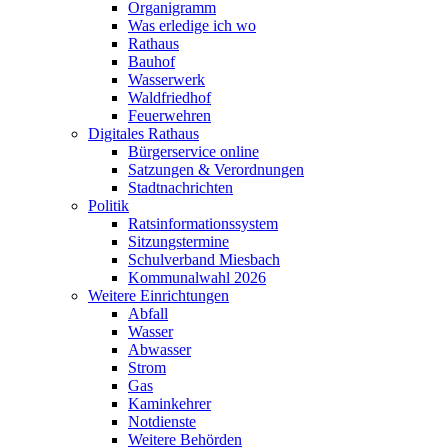
Organigramm
Was erledige ich wo
Rathaus
Bauhof
Wasserwerk
Waldfriedhof
Feuerwehren
Digitales Rathaus
Bürgerservice online
Satzungen & Verordnungen
Stadtnachrichten
Politik
Ratsinformationssystem
Sitzungstermine
Schulverband Miesbach
Kommunalwahl 2026
Weitere Einrichtungen
Abfall
Wasser
Abwasser
Strom
Gas
Kaminkehrer
Notdienste
Weitere Behörden