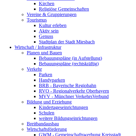
Kirchen
Religiöse Gemeinschaften
Vereine & Gruppierungen
Tourismus
Kultur erleben
Aktiv sein
Genuss
Stadtplan der Stadt Miesbach
Wirtschaft / Infrastruktur
Planen und Bauen
Bebauungspläne (in Aufstellung)
Bebauungspläne (rechtskräftig)
Verkehr
Parken
Handyparken
BRB - Bayerische Regiobahn
RVO - Regionalverkehr Oberbayern
MVV - Münchner VerkehrsVerbund
Bildung und Erziehung
Kindertageseinrichtungen
Schulen
weitere Bildungseinrichtungen
Breitbandausbau
Wirtschaftsförderung
GWM - Gemeinschaftswerbung Kreisstadt