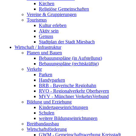
Kirchen
Religiöse Gemeinschaften
Vereine & Gruppierungen
Tourismus
Kultur erleben
Aktiv sein
Genuss
Stadtplan der Stadt Miesbach
Wirtschaft / Infrastruktur
Planen und Bauen
Bebauungspläne (in Aufstellung)
Bebauungspläne (rechtskräftig)
Verkehr
Parken
Handyparken
BRB - Bayerische Regiobahn
RVO - Regionalverkehr Oberbayern
MVV - Münchner VerkehrsVerbund
Bildung und Erziehung
Kindertageseinrichtungen
Schulen
weitere Bildungseinrichtungen
Breitbandausbau
Wirtschaftsförderung
GWM - Gemeinschaftswerbung Kreisstadt