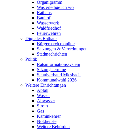
Organigramm
Was erledige ich wo
Rathaus
Bauhof
Wasserwerk
Waldfriedhof
Feuerwehren
Digitales Rathaus
Bürgerservice online
Satzungen & Verordnungen
Stadtnachrichten
Politik
Ratsinformationssystem
Sitzungstermine
Schulverband Miesbach
Kommunalwahl 2026
Weitere Einrichtungen
Abfall
Wasser
Abwasser
Strom
Gas
Kaminkehrer
Notdienste
Weitere Behörden