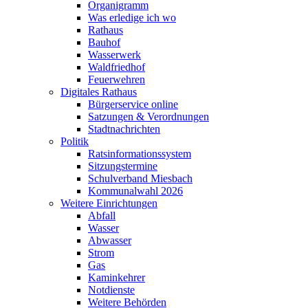
Organigramm
Was erledige ich wo
Rathaus
Bauhof
Wasserwerk
Waldfriedhof
Feuerwehren
Digitales Rathaus
Bürgerservice online
Satzungen & Verordnungen
Stadtnachrichten
Politik
Ratsinformationssystem
Sitzungstermine
Schulverband Miesbach
Kommunalwahl 2026
Weitere Einrichtungen
Abfall
Wasser
Abwasser
Strom
Gas
Kaminkehrer
Notdienste
Weitere Behörden