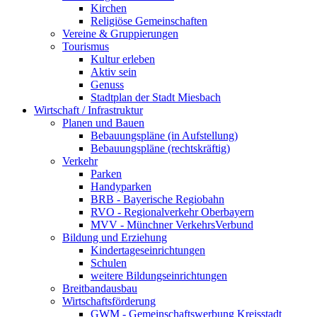
Kirchen
Religiöse Gemeinschaften
Vereine & Gruppierungen
Tourismus
Kultur erleben
Aktiv sein
Genuss
Stadtplan der Stadt Miesbach
Wirtschaft / Infrastruktur
Planen und Bauen
Bebauungspläne (in Aufstellung)
Bebauungspläne (rechtskräftig)
Verkehr
Parken
Handyparken
BRB - Bayerische Regiobahn
RVO - Regionalverkehr Oberbayern
MVV - Münchner VerkehrsVerbund
Bildung und Erziehung
Kindertageseinrichtungen
Schulen
weitere Bildungseinrichtungen
Breitbandausbau
Wirtschaftsförderung
GWM - Gemeinschaftswerbung Kreisstadt