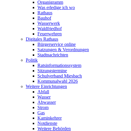
Organigramm
Was erledige ich wo
Rathaus
Bauhof
Wasserwerk
Waldfriedhof
Feuerwehren
Digitales Rathaus
Bürgerservice online
Satzungen & Verordnungen
Stadtnachrichten
Politik
Ratsinformationssystem
Sitzungstermine
Schulverband Miesbach
Kommunalwahl 2026
Weitere Einrichtungen
Abfall
Wasser
Abwasser
Strom
Gas
Kaminkehrer
Notdienste
Weitere Behörden