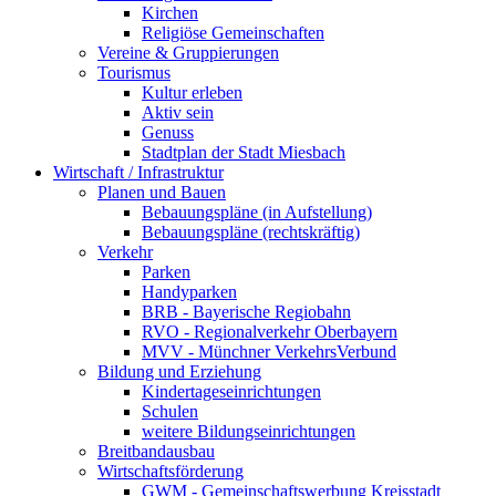
Kirchen
Religiöse Gemeinschaften
Vereine & Gruppierungen
Tourismus
Kultur erleben
Aktiv sein
Genuss
Stadtplan der Stadt Miesbach
Wirtschaft / Infrastruktur
Planen und Bauen
Bebauungspläne (in Aufstellung)
Bebauungspläne (rechtskräftig)
Verkehr
Parken
Handyparken
BRB - Bayerische Regiobahn
RVO - Regionalverkehr Oberbayern
MVV - Münchner VerkehrsVerbund
Bildung und Erziehung
Kindertageseinrichtungen
Schulen
weitere Bildungseinrichtungen
Breitbandausbau
Wirtschaftsförderung
GWM - Gemeinschaftswerbung Kreisstadt