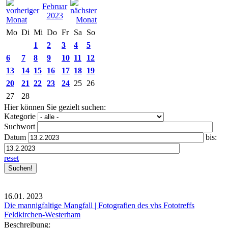
Februar
2023
Mo
Di
Mi
Do
Fr
Sa
So
1
2
3
4
5
6
7
8
9
10
11
12
13
14
15
16
17
18
19
20
21
22
23
24
25
26
27
28
Hier können Sie gezielt suchen:
Kategorie
Suchwort
Datum
bis:
reset
16.01.
2023
Die mannigfaltige Mangfall | Fotografien des vhs Fototreffs
Feldkirchen-Westerham
Beschreibung: