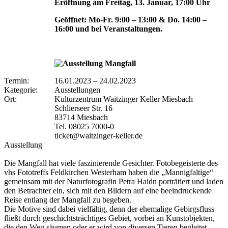
Eröffnung am Freitag, 13. Januar, 17:00 Uhr
Geöffnet: Mo-Fr. 9:00 – 13:00 & Do. 14:00 –
16:00 und bei Veranstaltungen.
Termin:
16.01.2023
–
24.02.2023
Kategorie:
Ausstellungen
Ort:
Kulturzentrum Waitzinger Keller Miesbach
Schlierseer Str. 16
83714 Miesbach
Tel. 08025 7000-0
ticket@waitzinger-keller.de
Ausstellung
Die Mangfall hat viele faszinierende Gesichter. Fotobegeisterte des
vhs Fototreffs Feldkirchen Westerham haben die „Mannigfaltige“
gemeinsam mit der Naturfotografin Petra Haidn porträtiert und laden
den Betrachter ein, sich mit den Bildern auf eine beeindruckende
Reise entlang der Mangfall zu begeben.
Die Motive sind dabei vielfältig, denn der ehemalige Gebirgsfluss
fließt durch geschichtsträchtiges Gebiet, vorbei an Kunstobjekten,
die den Weg säumen oder er wird von diversen Tieren begleitet.