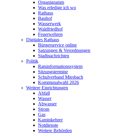
Organigramm
Was erledige ich wo
Rathaus
Bauhof
Wasserwerk
Waldfriedhof
Feuerwehren
Digitales Rathaus
Bürgerservice online
Satzungen & Verordnungen
Stadtnachrichten
Politik
Ratsinformationssystem
Sitzungstermine
Schulverband Miesbach
Kommunalwahl 2026
Weitere Einrichtungen
Abfall
Wasser
Abwasser
Strom
Gas
Kaminkehrer
Notdienste
Weitere Behörden