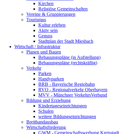
Kirchen
Religiöse Gemeinschaften
Vereine & Gruppierungen
Tourismus
Kultur erleben
Aktiv sein
Genuss
Stadtplan der Stadt Miesbach
Wirtschaft / Infrastruktur
Planen und Bauen
Bebauungspläne (in Aufstellung)
Bebauungspläne (rechtskräftig)
Verkehr
Parken
Handyparken
BRB - Bayerische Regiobahn
RVO - Regionalverkehr Oberbayern
MVV - Münchner VerkehrsVerbund
Bildung und Erziehung
Kindertageseinrichtungen
Schulen
weitere Bildungseinrichtungen
Breitbandausbau
Wirtschaftsförderung
GWM - Gemeinschaftswerbung Kreisstadt