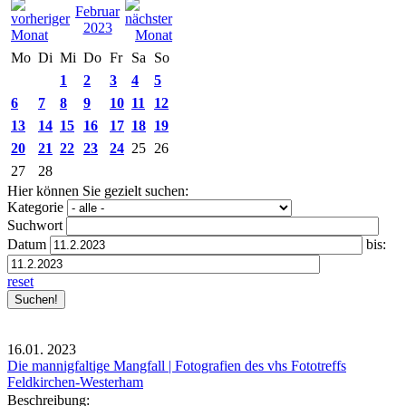
Februar
2023
Mo
Di
Mi
Do
Fr
Sa
So
1
2
3
4
5
6
7
8
9
10
11
12
13
14
15
16
17
18
19
20
21
22
23
24
25
26
27
28
Hier können Sie gezielt suchen:
Kategorie
Suchwort
Datum
bis:
reset
16.01.
2023
Die mannigfaltige Mangfall | Fotografien des vhs Fototreffs
Feldkirchen-Westerham
Beschreibung: