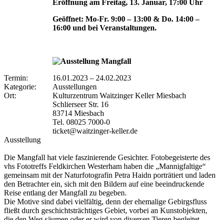
Eröffnung am Freitag, 13. Januar, 17:00 Uhr
Geöffnet: Mo-Fr. 9:00 – 13:00 & Do. 14:00 –
16:00 und bei Veranstaltungen.
Termin:
16.01.2023
–
24.02.2023
Kategorie:
Ausstellungen
Ort:
Kulturzentrum Waitzinger Keller Miesbach
Schlierseer Str. 16
83714 Miesbach
Tel. 08025 7000-0
ticket@waitzinger-keller.de
Ausstellung
Die Mangfall hat viele faszinierende Gesichter. Fotobegeisterte des
vhs Fototreffs Feldkirchen Westerham haben die „Mannigfaltige“
gemeinsam mit der Naturfotografin Petra Haidn porträtiert und laden
den Betrachter ein, sich mit den Bildern auf eine beeindruckende
Reise entlang der Mangfall zu begeben.
Die Motive sind dabei vielfältig, denn der ehemalige Gebirgsfluss
fließt durch geschichtsträchtiges Gebiet, vorbei an Kunstobjekten,
die den Weg säumen oder er wird von diversen Tieren begleitet.