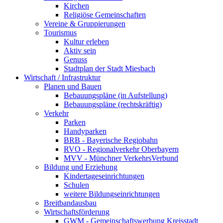
Kirchen
Religiöse Gemeinschaften
Vereine & Gruppierungen
Tourismus
Kultur erleben
Aktiv sein
Genuss
Stadtplan der Stadt Miesbach
Wirtschaft / Infrastruktur
Planen und Bauen
Bebauungspläne (in Aufstellung)
Bebauungspläne (rechtskräftig)
Verkehr
Parken
Handyparken
BRB - Bayerische Regiobahn
RVO - Regionalverkehr Oberbayern
MVV - Münchner VerkehrsVerbund
Bildung und Erziehung
Kindertageseinrichtungen
Schulen
weitere Bildungseinrichtungen
Breitbandausbau
Wirtschaftsförderung
GWM - Gemeinschaftswerbung Kreisstadt