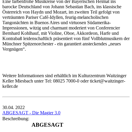
Eine farbenfrohe Musikreise von der Bayerischen Heimat ins
barocke Deutschland von Johann Sebastian Bach, ins klassische
Österreich von Haydn und Mozart, im zweiten Teil gefolgt von
verträumten Pariser Café-Idyllen, feurig-melancholischen
Tangonächten in Buenos Aires und virtuosen Südamerika-
Impressionen, witzig und charmant moderiert von Conferencier
Bernhard Kohlhauf, mit Violine, Oboe, Akkordeon, Harfe und
Kontrabaß leidenschaftlich präsentiert von fünf Vollblutmusikern der
Münchner Spitzenorchester - ein garantiert ansteckendes „neues
Vergnügen“.
Weitere Informationen sind erhältlich im Kulturzentrum Waitzinger
Keller Miesbach unter Tel: 08025 7000-0 oder ticket@waitzinger-
keller.de
30.04.
2022
ABGESAGT - Die Magier 3.0
Beschreibung:
ABGESAGT