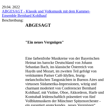
29.04.
2022
ABGESAGT - Klassik und Volksmusik mit dem Kammer-
Ensemble Bernhard Kohlhauf
Beschreibung:
ABGESAGT
"Ein neues Vergnügen"
Eine farbenfrohe Musikreise von der Bayerischen
Heimat ins barocke Deutschland von Johann
Sebastian Bach, ins klassische Österreich von
Haydn und Mozart, im zweiten Teil gefolgt von
verträumten Pariser Café-Idyllen, feurig-
melancholischen Tangonächten in Buenos Aires und
virtuosen Südamerika-Impressionen, witzig und
charmant moderiert von Conferencier Bernhard
Kohlhauf, mit Violine, Oboe, Akkordeon, Harfe und
Kontrabaß leidenschaftlich präsentiert von fünf
Vollblutmusikern der Münchner Spitzenorchester -
ein garantiert ansteckendes „neues Vergnügen“.