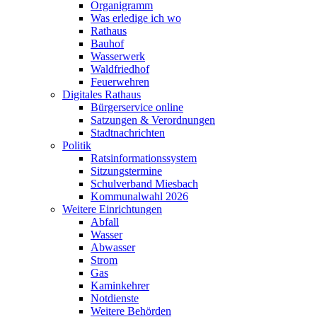
Organigramm
Was erledige ich wo
Rathaus
Bauhof
Wasserwerk
Waldfriedhof
Feuerwehren
Digitales Rathaus
Bürgerservice online
Satzungen & Verordnungen
Stadtnachrichten
Politik
Ratsinformationssystem
Sitzungstermine
Schulverband Miesbach
Kommunalwahl 2026
Weitere Einrichtungen
Abfall
Wasser
Abwasser
Strom
Gas
Kaminkehrer
Notdienste
Weitere Behörden