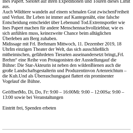
Ines Papert. Sielotet auf ihren Expeditionen und Touren dieses Limit
aus.
Auch Wildtiere wandeln auf einem schmalen Grat zwischenFreiheit
und Verlust. Ihr Leben ist immer auf Kantegenäht, eine falsche
Entscheidung entscheidet über Lebenund Tod.Extremsportler wie
Ines Papert machen für andere Menschennachvollziehbar, wie es
sich anfühlen muss, keinezweite Chance beim alltäglichen
Überleben am Berg zuhaben.
Midissage mit Frl. Brehmam Mittwoch, 11. Dezember 2019, 18
UhrIm einzigen Theater der Welt, das sich ausschließlich
mitheimischen, gefährdeten Tierarten auseinandersetzt bringt„Frl.
Brehm“ eine Reihe von Protagonisten der Ausstellungauf die
Bühne: Die Star-Akteurin ist neben den wildenBienen auch die
große Landschaftsgestalterin und Produzentinvon Artenreichtum –
die Kuh.Und als Überraschungsgast flattert ein prominenter
Vogelauf die Bühne.
GeöffnetMo, Di, Do, Fr: 9:00 – 16:00Mi: 9:00 – 12:00Sa: 9:00 –
13:00 sowie bei Veranstaltungen
Eintritt frei, Spenden erbeten