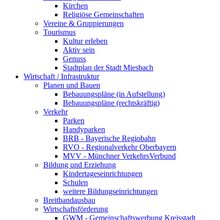
Kirchen
Religiöse Gemeinschaften
Vereine & Gruppierungen
Tourismus
Kultur erleben
Aktiv sein
Genuss
Stadtplan der Stadt Miesbach
Wirtschaft / Infrastruktur
Planen und Bauen
Bebauungspläne (in Aufstellung)
Bebauungspläne (rechtskräftig)
Verkehr
Parken
Handyparken
BRB - Bayerische Regiobahn
RVO - Regionalverkehr Oberbayern
MVV - Münchner VerkehrsVerbund
Bildung und Erziehung
Kindertageseinrichtungen
Schulen
weitere Bildungseinrichtungen
Breitbandausbau
Wirtschaftsförderung
GWM - Gemeinschaftswerbung Kreisstadt