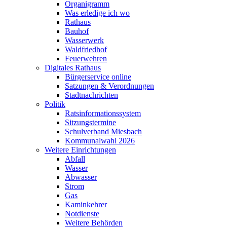
Organigramm
Was erledige ich wo
Rathaus
Bauhof
Wasserwerk
Waldfriedhof
Feuerwehren
Digitales Rathaus
Bürgerservice online
Satzungen & Verordnungen
Stadtnachrichten
Politik
Ratsinformationssystem
Sitzungstermine
Schulverband Miesbach
Kommunalwahl 2026
Weitere Einrichtungen
Abfall
Wasser
Abwasser
Strom
Gas
Kaminkehrer
Notdienste
Weitere Behörden