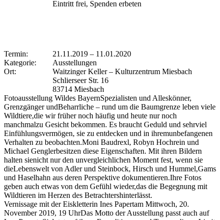
Eintritt frei, Spenden erbeten
Termin:
21.11.2019
–
11.01.2020
Kategorie:
Ausstellungen
Ort:
Waitzinger Keller – Kulturzentrum Miesbach
Schlierseer Str. 16
83714 Miesbach
Fotoausstellung Wildes BayernSpezialisten und Alleskönner,
Grenzgänger undBeharrliche – rund um die Baumgrenze leben viele
Wildtiere,die wir früher noch häufig und heute nur noch
manchmalzu Gesicht bekommen. Es braucht Geduld und sehrviel
Einfühlungsvermögen, sie zu entdecken und in ihremunbefangenen
Verhalten zu beobachten.Moni Baudrexl, Robyn Hochrein und
Michael Genglerbesitzen diese Eigenschaften. Mit ihren Bildern
halten sienicht nur den unvergleichlichen Moment fest, wenn sie
dieLebenswelt von Adler und Steinbock, Hirsch und Hummel,Gams
und Haselhahn aus deren Perspektive dokumentieren.Ihre Fotos
geben auch etwas von dem Gefühl wieder,das die Begegnung mit
Wildtieren im Herzen des Betrachtershinterlässt.
Vernissage mit der Eiskletterin Ines Papertam Mittwoch, 20.
November 2019, 19 UhrDas Motto der Ausstellung passt auch auf