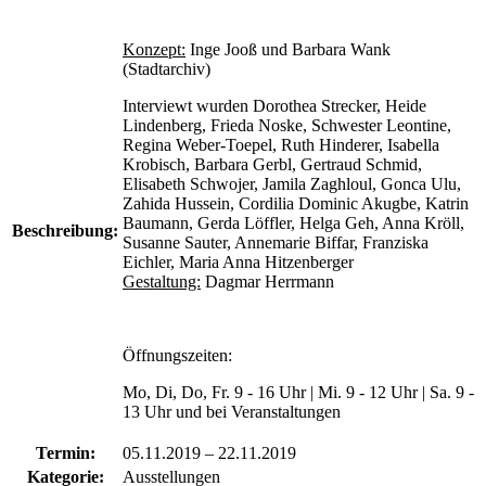
Konzept:
Inge Jooß und Barbara Wank
(Stadtarchiv)
Interviewt wurden Dorothea Strecker, Heide
Lindenberg, Frieda Noske, Schwester Leontine,
Regina Weber-Toepel, Ruth Hinderer, Isabella
Krobisch, Barbara Gerbl, Gertraud Schmid,
Elisabeth Schwojer, Jamila Zaghloul, Gonca Ulu,
Zahida Hussein, Cordilia Dominic Akugbe, Katrin
Baumann, Gerda Löffler, Helga Geh, Anna Kröll,
Beschreibung:
Susanne Sauter, Annemarie Biffar, Franziska
Eichler, Maria Anna Hitzenberger
Gestaltung:
Dagmar Herrmann
Öffnungszeiten:
Mo, Di, Do, Fr. 9 - 16 Uhr | Mi. 9 - 12 Uhr | Sa. 9 -
13 Uhr und bei Veranstaltungen
Termin:
05.11.2019
–
22.11.2019
Kategorie:
Ausstellungen