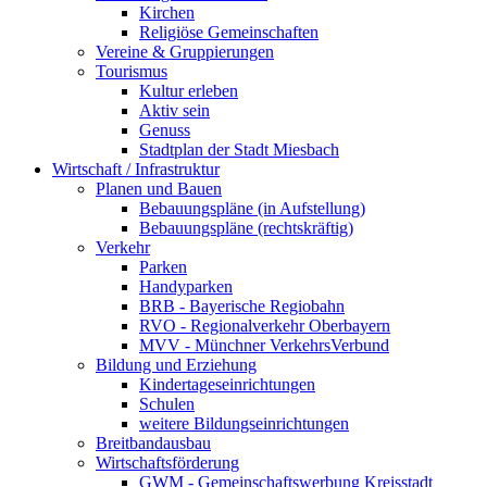
Kirchen
Religiöse Gemeinschaften
Vereine & Gruppierungen
Tourismus
Kultur erleben
Aktiv sein
Genuss
Stadtplan der Stadt Miesbach
Wirtschaft / Infrastruktur
Planen und Bauen
Bebauungspläne (in Aufstellung)
Bebauungspläne (rechtskräftig)
Verkehr
Parken
Handyparken
BRB - Bayerische Regiobahn
RVO - Regionalverkehr Oberbayern
MVV - Münchner VerkehrsVerbund
Bildung und Erziehung
Kindertageseinrichtungen
Schulen
weitere Bildungseinrichtungen
Breitbandausbau
Wirtschaftsförderung
GWM - Gemeinschaftswerbung Kreisstadt