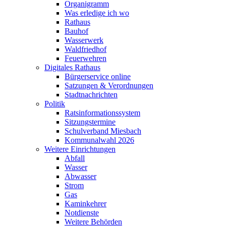
Organigramm
Was erledige ich wo
Rathaus
Bauhof
Wasserwerk
Waldfriedhof
Feuerwehren
Digitales Rathaus
Bürgerservice online
Satzungen & Verordnungen
Stadtnachrichten
Politik
Ratsinformationssystem
Sitzungstermine
Schulverband Miesbach
Kommunalwahl 2026
Weitere Einrichtungen
Abfall
Wasser
Abwasser
Strom
Gas
Kaminkehrer
Notdienste
Weitere Behörden