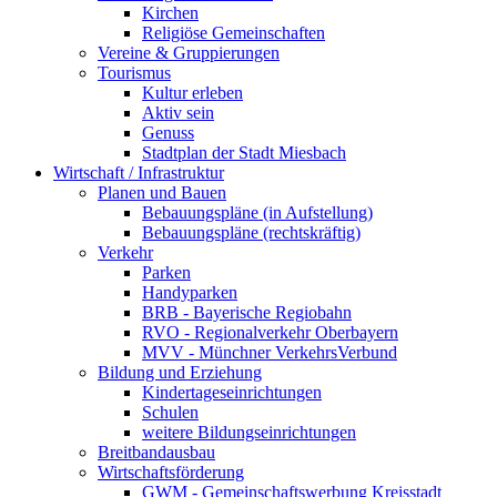
Kirchen
Religiöse Gemeinschaften
Vereine & Gruppierungen
Tourismus
Kultur erleben
Aktiv sein
Genuss
Stadtplan der Stadt Miesbach
Wirtschaft / Infrastruktur
Planen und Bauen
Bebauungspläne (in Aufstellung)
Bebauungspläne (rechtskräftig)
Verkehr
Parken
Handyparken
BRB - Bayerische Regiobahn
RVO - Regionalverkehr Oberbayern
MVV - Münchner VerkehrsVerbund
Bildung und Erziehung
Kindertageseinrichtungen
Schulen
weitere Bildungseinrichtungen
Breitbandausbau
Wirtschaftsförderung
GWM - Gemeinschaftswerbung Kreisstadt