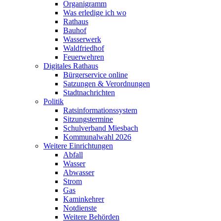
Organigramm
Was erledige ich wo
Rathaus
Bauhof
Wasserwerk
Waldfriedhof
Feuerwehren
Digitales Rathaus
Bürgerservice online
Satzungen & Verordnungen
Stadtnachrichten
Politik
Ratsinformationssystem
Sitzungstermine
Schulverband Miesbach
Kommunalwahl 2026
Weitere Einrichtungen
Abfall
Wasser
Abwasser
Strom
Gas
Kaminkehrer
Notdienste
Weitere Behörden