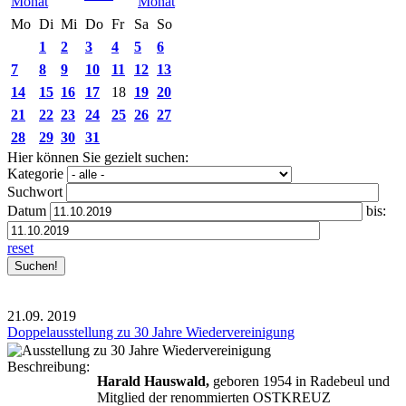
Mo
Di
Mi
Do
Fr
Sa
So
1
2
3
4
5
6
7
8
9
10
11
12
13
14
15
16
17
18
19
20
21
22
23
24
25
26
27
28
29
30
31
Hier können Sie gezielt suchen:
Kategorie
Suchwort
Datum
bis:
reset
21.09.
2019
Doppelausstellung zu 30 Jahre Wiedervereinigung
Beschreibung:
Harald Hauswald,
geboren 1954 in Radebeul und
Mitglied der renommierten OSTKREUZ