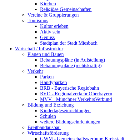
Kirchen
Religiöse Gemeinschaften
Vereine & Gruppierungen
Tourismus
Kultur erleben
Aktiv sein
Genuss
Stadtplan der Stadt Miesbach
Wirtschaft / Infrastruktur
Planen und Bauen
Bebauungspläne (in Aufstellung)
Bebauungspläne (rechtskräftig)
Verkehr
Parken
Handyparken
BRB - Bayerische Regiobahn
RVO - Regionalverkehr Oberbayern
MVV - Münchner VerkehrsVerbund
Bildung und Erziehung
Kindertageseinrichtungen
Schulen
weitere Bildungseinrichtungen
Breitbandausbau
Wirtschaftsförderung
GWM - Gemeinschaftswerbung Kreisstadt