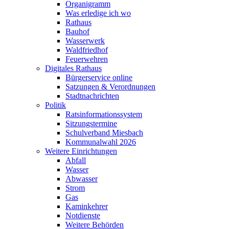
Organigramm
Was erledige ich wo
Rathaus
Bauhof
Wasserwerk
Waldfriedhof
Feuerwehren
Digitales Rathaus
Bürgerservice online
Satzungen & Verordnungen
Stadtnachrichten
Politik
Ratsinformationssystem
Sitzungstermine
Schulverband Miesbach
Kommunalwahl 2026
Weitere Einrichtungen
Abfall
Wasser
Abwasser
Strom
Gas
Kaminkehrer
Notdienste
Weitere Behörden