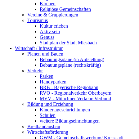
Kirchen
Religiöse Gemeinschaften
Vereine & Gruppierungen
Tourismus
Kultur erleben
Aktiv sein
Genuss
Stadtplan der Stadt Miesbach
Wirtschaft / Infrastruktur
Planen und Bauen
Bebauungspläne (in Aufstellung)
Bebauungspläne (rechtskräftig)
Verkehr
Parken
Handyparken
BRB - Bayerische Regiobahn
RVO - Regionalverkehr Oberbayern
MVV - Münchner VerkehrsVerbund
Bildung und Erziehung
Kindertageseinrichtungen
Schulen
weitere Bildungseinrichtungen
Breitbandausbau
Wirtschaftsförderung
GWM - Gemeinschaftswerbung Kreisstadt