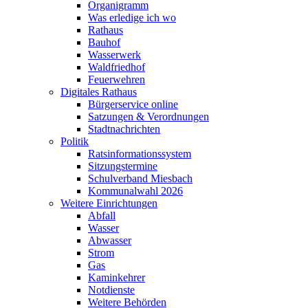
Organigramm
Was erledige ich wo
Rathaus
Bauhof
Wasserwerk
Waldfriedhof
Feuerwehren
Digitales Rathaus
Bürgerservice online
Satzungen & Verordnungen
Stadtnachrichten
Politik
Ratsinformationssystem
Sitzungstermine
Schulverband Miesbach
Kommunalwahl 2026
Weitere Einrichtungen
Abfall
Wasser
Abwasser
Strom
Gas
Kaminkehrer
Notdienste
Weitere Behörden