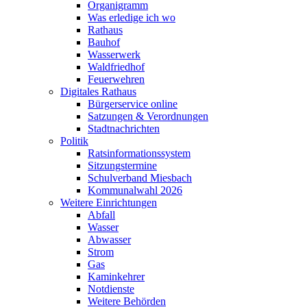
Organigramm
Was erledige ich wo
Rathaus
Bauhof
Wasserwerk
Waldfriedhof
Feuerwehren
Digitales Rathaus
Bürgerservice online
Satzungen & Verordnungen
Stadtnachrichten
Politik
Ratsinformationssystem
Sitzungstermine
Schulverband Miesbach
Kommunalwahl 2026
Weitere Einrichtungen
Abfall
Wasser
Abwasser
Strom
Gas
Kaminkehrer
Notdienste
Weitere Behörden