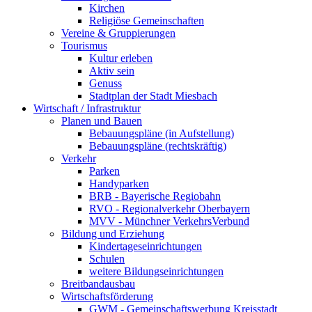
Kirchen
Religiöse Gemeinschaften
Vereine & Gruppierungen
Tourismus
Kultur erleben
Aktiv sein
Genuss
Stadtplan der Stadt Miesbach
Wirtschaft / Infrastruktur
Planen und Bauen
Bebauungspläne (in Aufstellung)
Bebauungspläne (rechtskräftig)
Verkehr
Parken
Handyparken
BRB - Bayerische Regiobahn
RVO - Regionalverkehr Oberbayern
MVV - Münchner VerkehrsVerbund
Bildung und Erziehung
Kindertageseinrichtungen
Schulen
weitere Bildungseinrichtungen
Breitbandausbau
Wirtschaftsförderung
GWM - Gemeinschaftswerbung Kreisstadt