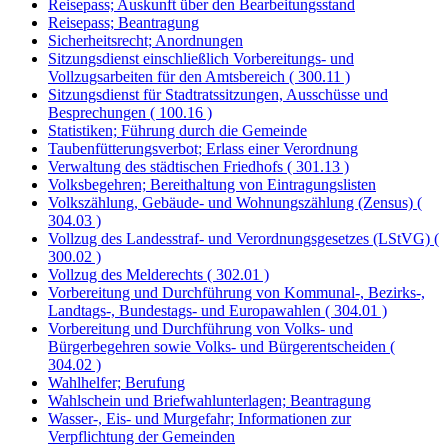
Reisepass; Auskunft über den Bearbeitungsstand
Reisepass; Beantragung
Sicherheitsrecht; Anordnungen
Sitzungsdienst einschließlich Vorbereitungs- und
Vollzugsarbeiten für den Amtsbereich ( 300.11 )
Sitzungsdienst für Stadtratssitzungen, Ausschüsse und
Besprechungen ( 100.16 )
Statistiken; Führung durch die Gemeinde
Taubenfütterungsverbot; Erlass einer Verordnung
Verwaltung des städtischen Friedhofs ( 301.13 )
Volksbegehren; Bereithaltung von Eintragungslisten
Volkszählung, Gebäude- und Wohnungszählung (Zensus) (
304.03 )
Vollzug des Landesstraf- und Verordnungsgesetzes (LStVG) (
300.02 )
Vollzug des Melderechts ( 302.01 )
Vorbereitung und Durchführung von Kommunal-, Bezirks-,
Landtags-, Bundestags- und Europawahlen ( 304.01 )
Vorbereitung und Durchführung von Volks- und
Bürgerbegehren sowie Volks- und Bürgerentscheiden (
304.02 )
Wahlhelfer; Berufung
Wahlschein und Briefwahlunterlagen; Beantragung
Wasser-, Eis- und Murgefahr; Informationen zur
Verpflichtung der Gemeinden