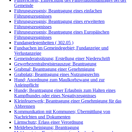
Führerschein; Einreichung des Fahrerlaubnisantrages bei der
Gemeinde
Führungszeugnis; Beantragung eines einfachen
Führungszeugnisses
Führungszeugnis; Beantragung eines erweiterten
Führungszeugnisses
Führungszeugnis; Beantragung eines Europäischen
Führungszeugnisses
Fundangelegenheiten ( 302.05 )
Fundsachen im Gemeindegebiet; Fundanzeige und
Verlustanzeige
Gemeinderatssitzung; Erstellung einer Niederschrift
Gewerbezentralregisterauszug; Beantragung
Grabmal; Beantragung einer Genehmigung
Grabplatz; Beantragung eines Nutzungsrechts
Hund; Anordnung zum Maulkorbzwang und zur
Anleinpflicht
Hunde; Beantragung einer Erlaubnis zum Halten eines
Kampfhundes oder eines Negativzeugnisses
Kleinfeuerwerk; Beantragung einer Genehmigung für das
Abbrennen
Kommunikation mit Kommunen; Übermittlung von
Nachrichten und Dokumenten
Lärmschutz; Erlass einer Verordnung
Meldebescheinigung; Beantragung