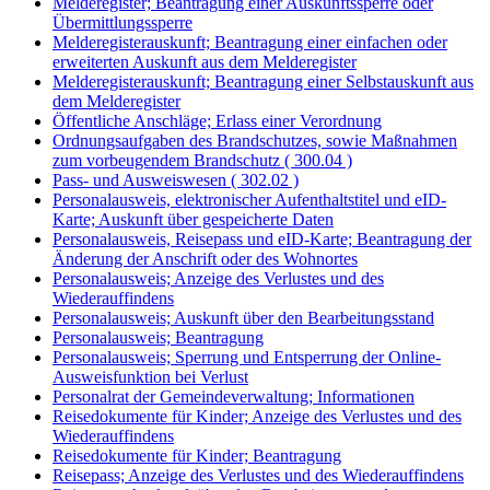
Melderegister; Beantragung einer Auskunftssperre oder
Übermittlungssperre
Melderegisterauskunft; Beantragung einer einfachen oder
erweiterten Auskunft aus dem Melderegister
Melderegisterauskunft; Beantragung einer Selbstauskunft aus
dem Melderegister
Öffentliche Anschläge; Erlass einer Verordnung
Ordnungsaufgaben des Brandschutzes, sowie Maßnahmen
zum vorbeugendem Brandschutz ( 300.04 )
Pass- und Ausweiswesen ( 302.02 )
Personalausweis, elektronischer Aufenthaltstitel und eID-
Karte; Auskunft über gespeicherte Daten
Personalausweis, Reisepass und eID-Karte; Beantragung der
Änderung der Anschrift oder des Wohnortes
Personalausweis; Anzeige des Verlustes und des
Wiederauffindens
Personalausweis; Auskunft über den Bearbeitungsstand
Personalausweis; Beantragung
Personalausweis; Sperrung und Entsperrung der Online-
Ausweisfunktion bei Verlust
Personalrat der Gemeindeverwaltung; Informationen
Reisedokumente für Kinder; Anzeige des Verlustes und des
Wiederauffindens
Reisedokumente für Kinder; Beantragung
Reisepass; Anzeige des Verlustes und des Wiederauffindens