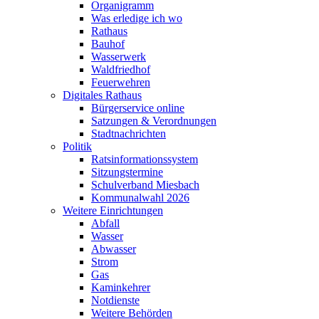
Organigramm
Was erledige ich wo
Rathaus
Bauhof
Wasserwerk
Waldfriedhof
Feuerwehren
Digitales Rathaus
Bürgerservice online
Satzungen & Verordnungen
Stadtnachrichten
Politik
Ratsinformationssystem
Sitzungstermine
Schulverband Miesbach
Kommunalwahl 2026
Weitere Einrichtungen
Abfall
Wasser
Abwasser
Strom
Gas
Kaminkehrer
Notdienste
Weitere Behörden