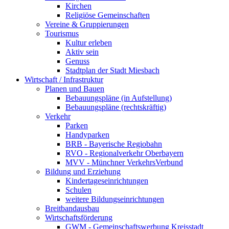
Kirchen
Religiöse Gemeinschaften
Vereine & Gruppierungen
Tourismus
Kultur erleben
Aktiv sein
Genuss
Stadtplan der Stadt Miesbach
Wirtschaft / Infrastruktur
Planen und Bauen
Bebauungspläne (in Aufstellung)
Bebauungspläne (rechtskräftig)
Verkehr
Parken
Handyparken
BRB - Bayerische Regiobahn
RVO - Regionalverkehr Oberbayern
MVV - Münchner VerkehrsVerbund
Bildung und Erziehung
Kindertageseinrichtungen
Schulen
weitere Bildungseinrichtungen
Breitbandausbau
Wirtschaftsförderung
GWM - Gemeinschaftswerbung Kreisstadt