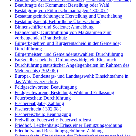
Beauftragte der Kommune; Bestellung oder Wahl
Bestätigung von Führerscheinanträgen ( 302.07 )
Bestattungseinrichtungen; Herstellung und Unterhaltung
Bestattungsrecht; Behördliche Überwachung
Binnenschiffer und Seeleute; Anmeldung
Brandschutz; Durchführung von Maßnahmen zum
vorbeugenden Brandschutz
Bürgerbegehren und Bürgerentscheid in der Gemeinde;
Durchführung
Bürgermeister- und Gemeinderatswahlen; Durchführung
Bußgeldbescheid bei Ordnungswidrigkeit; Einspruch
Durchführung statistischer Angelegenheiten im Rahmen des
Melderechts ( 302.06 )
Europa-, Bundestags- und Landtagswahl; Einsichtnahme in
das Wählerverzeichnis
Feldgeschworene; Beauftragung
Feldgeschworene; Bestellung, Wahl und Entlassung
Feuerbeschau; Durchführung
Fischereiabgabe; Zahlung
Fischereirecht ( 302.08 )
Fischereischein; Beantragung
Freiwillige Feuerwehr; Feuerwehrdienst
Friedhof, Leichenhaus; Erlass einer Benutzungsordnung
Friedhofs- und Bestattungsgebühren; Zahlung