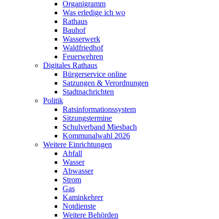
Organigramm
Was erledige ich wo
Rathaus
Bauhof
Wasserwerk
Waldfriedhof
Feuerwehren
Digitales Rathaus
Bürgerservice online
Satzungen & Verordnungen
Stadtnachrichten
Politik
Ratsinformationssystem
Sitzungstermine
Schulverband Miesbach
Kommunalwahl 2026
Weitere Einrichtungen
Abfall
Wasser
Abwasser
Strom
Gas
Kaminkehrer
Notdienste
Weitere Behörden