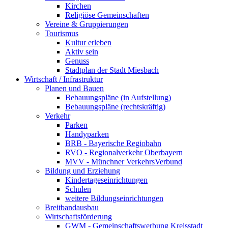
Kirchen
Religiöse Gemeinschaften
Vereine & Gruppierungen
Tourismus
Kultur erleben
Aktiv sein
Genuss
Stadtplan der Stadt Miesbach
Wirtschaft / Infrastruktur
Planen und Bauen
Bebauungspläne (in Aufstellung)
Bebauungspläne (rechtskräftig)
Verkehr
Parken
Handyparken
BRB - Bayerische Regiobahn
RVO - Regionalverkehr Oberbayern
MVV - Münchner VerkehrsVerbund
Bildung und Erziehung
Kindertageseinrichtungen
Schulen
weitere Bildungseinrichtungen
Breitbandausbau
Wirtschaftsförderung
GWM - Gemeinschaftswerbung Kreisstadt