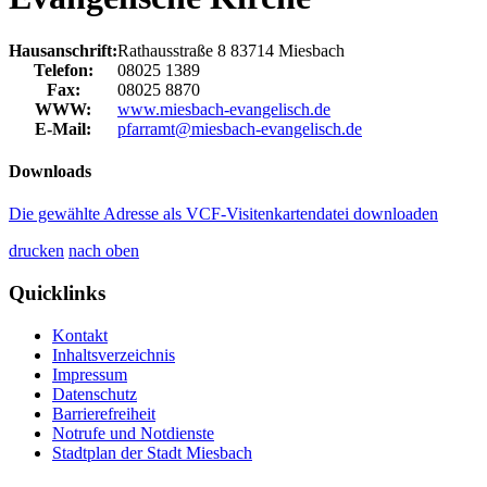
Hausanschrift:
Rathausstraße 8
83714
Miesbach
Telefon:
08025 1389
Fax:
08025 8870
WWW:
www.miesbach-evangelisch.de
E-Mail:
pfarramt@miesbach-evangelisch.de
Downloads
Die gewählte Adresse als VCF-Visitenkartendatei downloaden
drucken
nach oben
Quicklinks
Kontakt
Inhaltsverzeichnis
Impressum
Datenschutz
Barrierefreiheit
Notrufe und Notdienste
Stadtplan der Stadt Miesbach