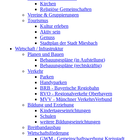
Kirchen
Religiöse Gemeinschaften
Vereine & Gruppierungen
Tourismus
Kultur erleben
Aktiv sein
Genuss
Stadtplan der Stadt Miesbach
Wirtschaft / Infrastruktur
Planen und Bauen
Bebauungspläne (in Aufstellung)
Bebauungspläne (rechtskräftig)
Verkehr
Parken
Handyparken
BRB - Bayerische Regiobahn
RVO - Regionalverkehr Oberbayern
MVV - Münchner VerkehrsVerbund
Bildung und Erziehung
Kindertageseinrichtungen
Schulen
weitere Bildungseinrichtungen
Breitbandausbau
Wirtschaftsförderung
GWM - Gemeinschaftswerbung Kreisstadt