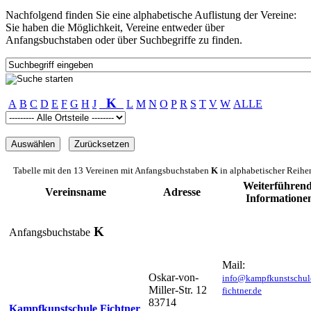
Nachfolgend finden Sie eine alphabetische Auflistung der Vereine:
Sie haben die Möglichkeit, Vereine entweder über
Anfangsbuchstaben oder über Suchbegriffe zu finden.
K
A
B
C
D
E
F
G
H
J
L
M
N
O
P
R
S
T
V
W
ALLE
Tabelle mit den 13 Vereinen mit Anfangsbuchstaben
K
in alphabetischer Reihe
Weiterführen
Vereinsname
Adresse
Informatione
K
Anfangsbuchstabe
Mail:
Oskar-von-
info@kampfkunstschul
Miller-Str. 12
fichtner.de
83714
Kampfkunstschule Fichtner