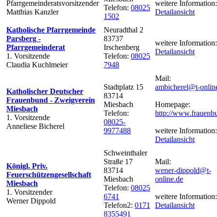
Pfarrgemeinderatsvorsitzender
weitere Information:
Telefon:
08025
Matthias Kanzler
Detailansicht
1502
Katholische Pfarrgemeinde
Neuradthal 2
Parsberg -
83737
weitere Information:
Pfarrgemeinderat
Irschenberg
Detailansicht
1. Vorsitzende
Telefon:
08025
Claudia Kuchlmeier
7948
Mail:
Stadtplatz 15
ambicherel@t-onlin
Katholischer Deutscher
83714
Frauenbund - Zweigverein
Miesbach
Homepage:
Miesbach
Telefon:
http://www.frauenb
1. Vorsitzende
08025-
Anneliese Bicherel
9977488
weitere Information:
Detailansicht
Schweinthaler
Straße 17
Mail:
Königl. Priv.
83714
wener-dippold@t-
Feuerschützengesellschaft
Miesbach
online.de
Miesbach
Telefon:
08025
1. Vorsitzender
6741
weitere Information:
Werner Dippold
Telefon2:
0171
Detailansicht
8355491