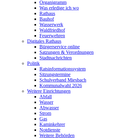
Organigramm
Was erledige ich wo
Rathaus
Bauhof
Wasserwerk
Waldfriedhof
Feuerwehren
Digitales Rathaus
Bürgerservice online
Satzungen & Verordnungen
Stadtnachrichten
Politik
Ratsinformationssystem
Sitzungstermine
Schulverband Miesbach
Kommunalwahl 2026
Weitere Einrichtungen
Abfall
Wasser
Abwasser
Strom
Gas
Kaminkehrer
Notdienste
Weitere Behörden