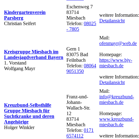
Eschenweg 7
Kindergartenverein
83714
weitere Information:
Parsberg
Miesbach
Detailansicht
Christian Seifert
Telefon:
08025
- 7805
Mail:
ofenmayr@web.de
Gern 1
Kreisgruppe Miesbach im
83075 Bad
Homepage:
Landesjagdverband Bayern
Feilnbach
https://www.bjv-
1. Vorstand
Telefon:
08064
miesbach.de
Wolfgang Mayr
9051350
weitere Information:
Detailansicht
Mail:
Franz-und-
info@kreuzbund-
Johann-
miesbach.de
Kreuzbund-Selbsthilfe
Wallach-Str.
Gruppe Miesbach für
12
Homepage:
Suchtkranke und deren
83714
www.kreuzbund-
Angehörige
Miesbach
miesbach.de
Holger Winkler
Telefon:
0171
6574112
weitere Information: