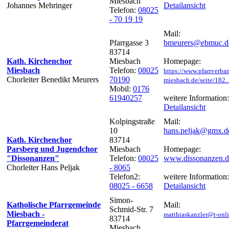
Miesbach
Johannes Mehringer
Detailansicht
Telefon:
08025
- 70 19 19
Mail:
Pfarrgasse 3
bmeurers@ebmuc.d
83714
Kath. Kirchenchor
Miesbach
Homepage:
Miesbach
Telefon:
08025
https://www.pfarrverba
Chorleiter Benedikt Meurers
70190
miesbach.de/seite/182..
Mobil:
0176
61940257
weitere Information:
Detailansicht
Kolpingstraße
Mail:
10
hans.peljak@gmx.d
Kath. Kirchenchor
83714
Parsberg und Jugendchor
Miesbach
Homepage:
"Dissonanzen"
Telefon:
08025
www.dissonanzen.d
Chorleiter Hans Peljak
- 8065
Telefon2:
weitere Information:
08025 - 6658
Detailansicht
Simon-
Katholische Pfarrgemeinde
Mail:
Schmid-Str. 7
Miesbach -
matthiaskanzler@t-onli
83714
Pfarrgemeinderat
Miesbach