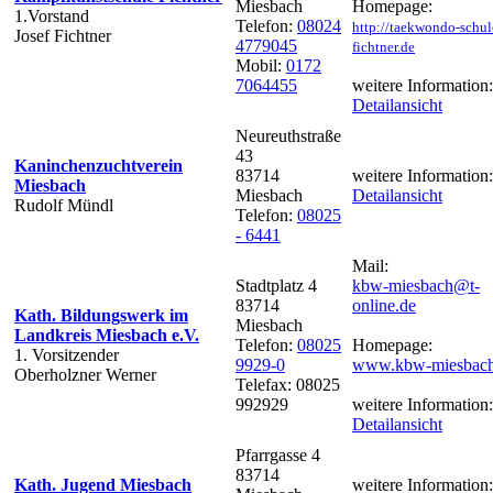
Miesbach
Homepage:
1.Vorstand
Telefon:
08024
http://taekwondo-schul
Josef Fichtner
4779045
fichtner.de
Mobil:
0172
7064455
weitere Information:
Detailansicht
Neureuthstraße
43
Kaninchenzuchtverein
83714
weitere Information:
Miesbach
Miesbach
Detailansicht
Rudolf Mündl
Telefon:
08025
- 6441
Mail:
Stadtplatz 4
kbw-miesbach@t-
83714
online.de
Kath. Bildungswerk im
Miesbach
Landkreis Miesbach e.V.
Telefon:
08025
Homepage:
1. Vorsitzender
9929-0
www.kbw-miesbach
Oberholzner Werner
Telefax: 08025
992929
weitere Information:
Detailansicht
Pfarrgasse 4
83714
Kath. Jugend Miesbach
weitere Information: