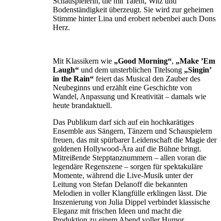
Schauspielerin, die mit Talent, Witz und
Bodenständigkeit überzeugt. Sie wird zur geheimen
Stimme hinter Lina und erobert nebenbei auch Dons
Herz.
Mit Klassikern wie
„Good Morning“
,
„Make ’Em
Laugh“
und dem unsterblichen Titelsong
„Singin’
in
the
Rain“
feiert das Musical den Zauber des
Neubeginns und erzählt eine Geschichte von
Wandel, Anpassung und Kreativität – damals wie
heute brandaktuell.
Das Publikum darf sich auf ein hochkarätiges
Ensemble aus Sängern, Tänzern und Schauspielern
freuen, das mit spürbarer Leidenschaft die Magie der
goldenen Hollywood-Ära auf die Bühne bringt.
Mitreißende Stepptanznummern – allen voran die
legendäre Regenszene – sorgen für spektakuläre
Momente, während die Live-Musik unter der
Leitung von Stefan Delanoff die bekannten
Melodien in voller Klangfülle erklingen lässt. Die
Inszenierung von Julia Dippel verbindet klassische
Eleganz mit frischen Ideen und macht die
Produktion zu einem Abend voller Humor,