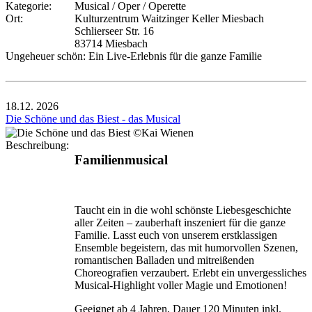
Kategorie:
Musical / Oper / Operette
Ort:
Kulturzentrum Waitzinger Keller Miesbach
Schlierseer Str. 16
83714 Miesbach
Ungeheuer schön: Ein Live-Erlebnis für die ganze Familie
18.12.
2026
Die Schöne und das Biest - das Musical
Beschreibung:
Familienmusical
Taucht ein in die wohl schönste Liebesgeschichte
aller Zeiten – zauberhaft inszeniert für die ganze
Familie. Lasst euch von unserem erstklassigen
Ensemble begeistern, das mit humorvollen Szenen,
romantischen Balladen und mitreißenden
Choreografien verzaubert. Erlebt ein unvergessliches
Musical-Highlight voller Magie und Emotionen!
Geeignet ab 4 Jahren, Dauer 120 Minuten inkl.