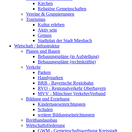
Kirchen
Religiöse Gemeinschaften
Vereine & Gruppierungen
Tourismus
Kultur erleben
Aktiv sein
Genuss
Stadtplan der Stadt Miesbach
Wirtschaft / Infrastruktur
Planen und Bauen
Bebauungspläne (in Aufstellung)
Bebauungspläne (rechtskräftig)
Verkehr
Parken
Handyparken
BRB - Bayerische Regiobahn
RVO - Regionalverkehr Oberbayern
MVV - Münchner VerkehrsVerbund
Bildung und Erziehung
Kindertageseinrichtungen
Schulen
weitere Bildungseinrichtungen
Breitbandausbau
Wirtschaftsförderung
GWM - Gemeinschaftswerbung Kreisstadt