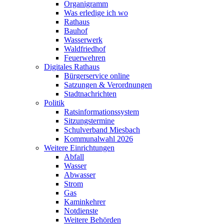
Organigramm
Was erledige ich wo
Rathaus
Bauhof
Wasserwerk
Waldfriedhof
Feuerwehren
Digitales Rathaus
Bürgerservice online
Satzungen & Verordnungen
Stadtnachrichten
Politik
Ratsinformationssystem
Sitzungstermine
Schulverband Miesbach
Kommunalwahl 2026
Weitere Einrichtungen
Abfall
Wasser
Abwasser
Strom
Gas
Kaminkehrer
Notdienste
Weitere Behörden