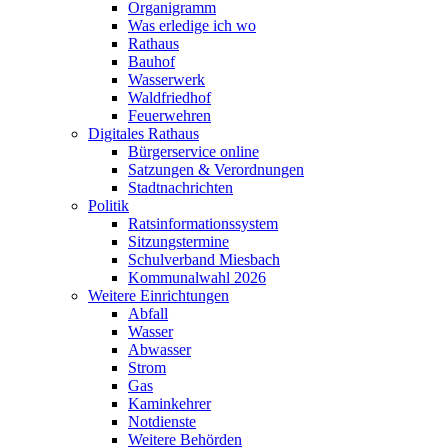
Organigramm
Was erledige ich wo
Rathaus
Bauhof
Wasserwerk
Waldfriedhof
Feuerwehren
Digitales Rathaus
Bürgerservice online
Satzungen & Verordnungen
Stadtnachrichten
Politik
Ratsinformationssystem
Sitzungstermine
Schulverband Miesbach
Kommunalwahl 2026
Weitere Einrichtungen
Abfall
Wasser
Abwasser
Strom
Gas
Kaminkehrer
Notdienste
Weitere Behörden