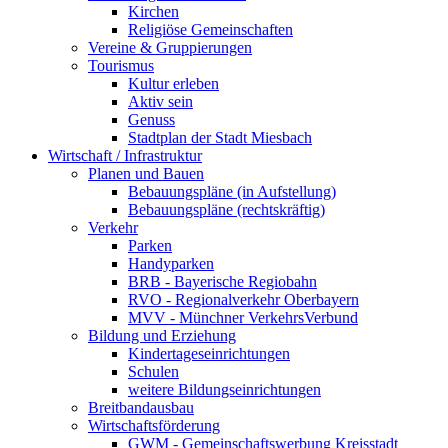
Kirchen
Religiöse Gemeinschaften
Vereine & Gruppierungen
Tourismus
Kultur erleben
Aktiv sein
Genuss
Stadtplan der Stadt Miesbach
Wirtschaft / Infrastruktur
Planen und Bauen
Bebauungspläne (in Aufstellung)
Bebauungspläne (rechtskräftig)
Verkehr
Parken
Handyparken
BRB - Bayerische Regiobahn
RVO - Regionalverkehr Oberbayern
MVV - Münchner VerkehrsVerbund
Bildung und Erziehung
Kindertageseinrichtungen
Schulen
weitere Bildungseinrichtungen
Breitbandausbau
Wirtschaftsförderung
GWM - Gemeinschaftswerbung Kreisstadt