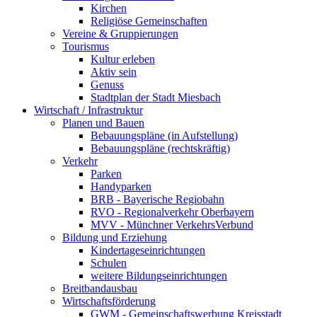
Kirchen
Religiöse Gemeinschaften
Vereine & Gruppierungen
Tourismus
Kultur erleben
Aktiv sein
Genuss
Stadtplan der Stadt Miesbach
Wirtschaft / Infrastruktur
Planen und Bauen
Bebauungspläne (in Aufstellung)
Bebauungspläne (rechtskräftig)
Verkehr
Parken
Handyparken
BRB - Bayerische Regiobahn
RVO - Regionalverkehr Oberbayern
MVV - Münchner VerkehrsVerbund
Bildung und Erziehung
Kindertageseinrichtungen
Schulen
weitere Bildungseinrichtungen
Breitbandausbau
Wirtschaftsförderung
GWM - Gemeinschaftswerbung Kreisstadt