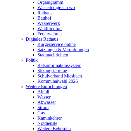
Organigramm
Was erledige ich wo
Rathaus
Bauhof
Wasserwerk
Waldfriedhof
Feuerwehren
Digitales Rathaus
Bürgerservice online
Satzungen & Verordnungen
Stadtnachrichten
Politik
Ratsinformationssystem
Sitzungstermine
Schulverband Miesbach
Kommunalwahl 2026
Weitere Einrichtungen
Abfall
Wasser
Abwasser
Strom
Gas
Kaminkehrer
Notdienste
Weitere Behörden