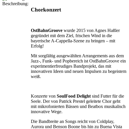
Beschreibung:
Chorkonzert
OstBahnGroove
wurde 2015 von Agnes Haßler
gegründet mit dem Ziel, frischen Wind in die
bayerische A-Cap­pella-Szene zu bringen – mit
Erfolg!
Mit sorgfältig ausgewählten Arrangements aus dem
Jazz-, Funk- und Popbereich ist OstBahnGroove ein
experimentierfreudiges Bandprojekt, das mit
innovativen Ideen und neuen Impul­sen zu begeistern
weiß.
Konzerte von
SoulFood Delight
sind Futter für die
Seele. Der von Patrick Prestel geleitete Chor geht
mit mikrofonierten Bässen und Beatbox musikalisch
innovative Wege.
Die Bandbreite an Songs reicht von Coldplay,
Aurora und Benson Boone bis hin zu Buena Vista