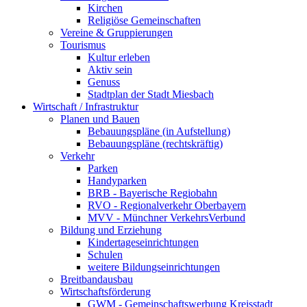
Kirchen
Religiöse Gemeinschaften
Vereine & Gruppierungen
Tourismus
Kultur erleben
Aktiv sein
Genuss
Stadtplan der Stadt Miesbach
Wirtschaft / Infrastruktur
Planen und Bauen
Bebauungspläne (in Aufstellung)
Bebauungspläne (rechtskräftig)
Verkehr
Parken
Handyparken
BRB - Bayerische Regiobahn
RVO - Regionalverkehr Oberbayern
MVV - Münchner VerkehrsVerbund
Bildung und Erziehung
Kindertageseinrichtungen
Schulen
weitere Bildungseinrichtungen
Breitbandausbau
Wirtschaftsförderung
GWM - Gemeinschaftswerbung Kreisstadt