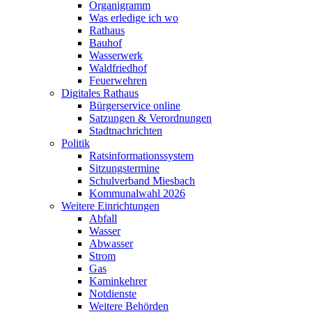
Organigramm
Was erledige ich wo
Rathaus
Bauhof
Wasserwerk
Waldfriedhof
Feuerwehren
Digitales Rathaus
Bürgerservice online
Satzungen & Verordnungen
Stadtnachrichten
Politik
Ratsinformationssystem
Sitzungstermine
Schulverband Miesbach
Kommunalwahl 2026
Weitere Einrichtungen
Abfall
Wasser
Abwasser
Strom
Gas
Kaminkehrer
Notdienste
Weitere Behörden