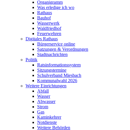
Organigramm
Was erledige ich wo
Rathaus
Bauhof
Wasserwerk
Waldfriedhof
Feuerwehren
Digitales Rathaus
Bürgerservice online
Satzungen & Verordnungen
Stadtnachrichten
Politik
Ratsinformationssystem
Sitzungstermine
Schulverband Miesbach
Kommunalwahl 2026
Weitere Einrichtungen
Abfall
Wasser
Abwasser
Strom
Gas
Kaminkehrer
Notdienste
Weitere Behörden