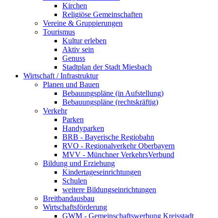
Kirchen
Religiöse Gemeinschaften
Vereine & Gruppierungen
Tourismus
Kultur erleben
Aktiv sein
Genuss
Stadtplan der Stadt Miesbach
Wirtschaft / Infrastruktur
Planen und Bauen
Bebauungspläne (in Aufstellung)
Bebauungspläne (rechtskräftig)
Verkehr
Parken
Handyparken
BRB - Bayerische Regiobahn
RVO - Regionalverkehr Oberbayern
MVV - Münchner VerkehrsVerbund
Bildung und Erziehung
Kindertageseinrichtungen
Schulen
weitere Bildungseinrichtungen
Breitbandausbau
Wirtschaftsförderung
GWM - Gemeinschaftswerbung Kreisstadt