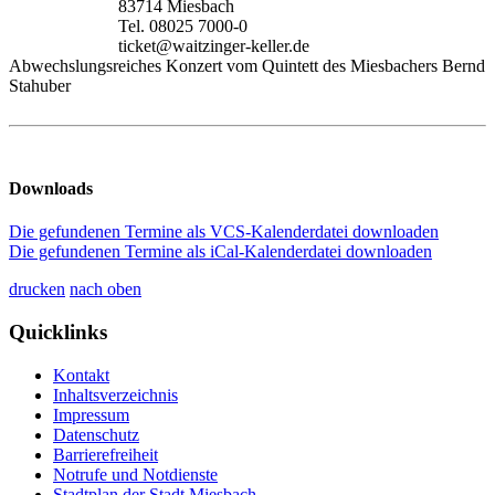
83714 Miesbach
Tel. 08025 7000-0
ticket@waitzinger-keller.de
Abwechslungsreiches Konzert vom Quintett des Miesbachers Bernd
Stahuber
Downloads
Die gefundenen Termine als VCS-Kalenderdatei downloaden
Die gefundenen Termine als iCal-Kalenderdatei downloaden
drucken
nach oben
Quicklinks
Kontakt
Inhaltsverzeichnis
Impressum
Datenschutz
Barrierefreiheit
Notrufe und Notdienste
Stadtplan der Stadt Miesbach