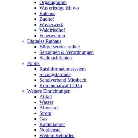
Organigramm
Was erledige ich wo
Rathaus
Bauhof
Wasserwerk
Waldfriedhof
Feuerwehren
Digitales Rathaus
Bürgerservice online
Satzungen & Verordnungen
Stadtnachrichten
Politik
Ratsinformationssystem
Sitzungstermine
Schulverband Miesbach
Kommunalwahl 2026
Weitere Einrichtungen
Abfall
Wasser
Abwasser
Strom
Gas
Kaminkehrer
Notdienste
Weitere Behörden