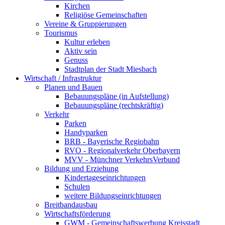
Kirchen
Religiöse Gemeinschaften
Vereine & Gruppierungen
Tourismus
Kultur erleben
Aktiv sein
Genuss
Stadtplan der Stadt Miesbach
Wirtschaft / Infrastruktur
Planen und Bauen
Bebauungspläne (in Aufstellung)
Bebauungspläne (rechtskräftig)
Verkehr
Parken
Handyparken
BRB - Bayerische Regiobahn
RVO - Regionalverkehr Oberbayern
MVV - Münchner VerkehrsVerbund
Bildung und Erziehung
Kindertageseinrichtungen
Schulen
weitere Bildungseinrichtungen
Breitbandausbau
Wirtschaftsförderung
GWM - Gemeinschaftswerbung Kreisstadt