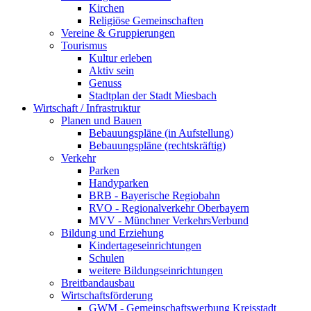
Kirchen
Religiöse Gemeinschaften
Vereine & Gruppierungen
Tourismus
Kultur erleben
Aktiv sein
Genuss
Stadtplan der Stadt Miesbach
Wirtschaft / Infrastruktur
Planen und Bauen
Bebauungspläne (in Aufstellung)
Bebauungspläne (rechtskräftig)
Verkehr
Parken
Handyparken
BRB - Bayerische Regiobahn
RVO - Regionalverkehr Oberbayern
MVV - Münchner VerkehrsVerbund
Bildung und Erziehung
Kindertageseinrichtungen
Schulen
weitere Bildungseinrichtungen
Breitbandausbau
Wirtschaftsförderung
GWM - Gemeinschaftswerbung Kreisstadt