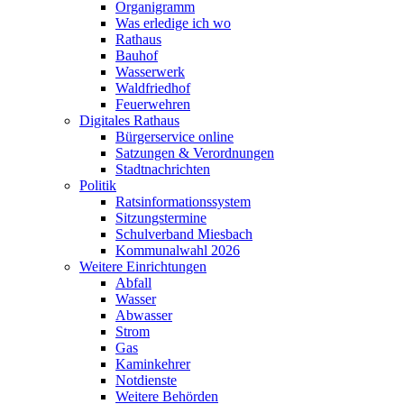
Organigramm
Was erledige ich wo
Rathaus
Bauhof
Wasserwerk
Waldfriedhof
Feuerwehren
Digitales Rathaus
Bürgerservice online
Satzungen & Verordnungen
Stadtnachrichten
Politik
Ratsinformationssystem
Sitzungstermine
Schulverband Miesbach
Kommunalwahl 2026
Weitere Einrichtungen
Abfall
Wasser
Abwasser
Strom
Gas
Kaminkehrer
Notdienste
Weitere Behörden