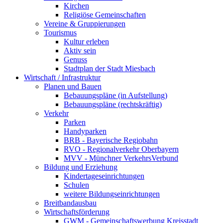
Kirchen
Religiöse Gemeinschaften
Vereine & Gruppierungen
Tourismus
Kultur erleben
Aktiv sein
Genuss
Stadtplan der Stadt Miesbach
Wirtschaft / Infrastruktur
Planen und Bauen
Bebauungspläne (in Aufstellung)
Bebauungspläne (rechtskräftig)
Verkehr
Parken
Handyparken
BRB - Bayerische Regiobahn
RVO - Regionalverkehr Oberbayern
MVV - Münchner VerkehrsVerbund
Bildung und Erziehung
Kindertageseinrichtungen
Schulen
weitere Bildungseinrichtungen
Breitbandausbau
Wirtschaftsförderung
GWM - Gemeinschaftswerbung Kreisstadt