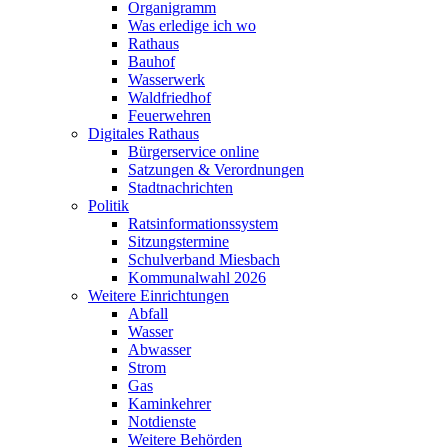
Organigramm
Was erledige ich wo
Rathaus
Bauhof
Wasserwerk
Waldfriedhof
Feuerwehren
Digitales Rathaus
Bürgerservice online
Satzungen & Verordnungen
Stadtnachrichten
Politik
Ratsinformationssystem
Sitzungstermine
Schulverband Miesbach
Kommunalwahl 2026
Weitere Einrichtungen
Abfall
Wasser
Abwasser
Strom
Gas
Kaminkehrer
Notdienste
Weitere Behörden