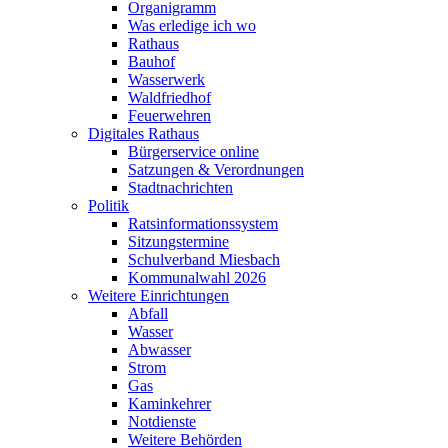
Organigramm
Was erledige ich wo
Rathaus
Bauhof
Wasserwerk
Waldfriedhof
Feuerwehren
Digitales Rathaus
Bürgerservice online
Satzungen & Verordnungen
Stadtnachrichten
Politik
Ratsinformationssystem
Sitzungstermine
Schulverband Miesbach
Kommunalwahl 2026
Weitere Einrichtungen
Abfall
Wasser
Abwasser
Strom
Gas
Kaminkehrer
Notdienste
Weitere Behörden