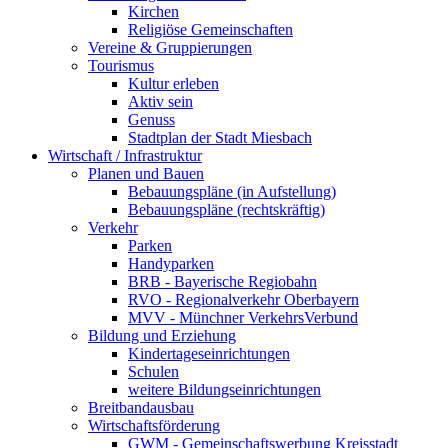
Kirchen
Religiöse Gemeinschaften
Vereine & Gruppierungen
Tourismus
Kultur erleben
Aktiv sein
Genuss
Stadtplan der Stadt Miesbach
Wirtschaft / Infrastruktur
Planen und Bauen
Bebauungspläne (in Aufstellung)
Bebauungspläne (rechtskräftig)
Verkehr
Parken
Handyparken
BRB - Bayerische Regiobahn
RVO - Regionalverkehr Oberbayern
MVV - Münchner VerkehrsVerbund
Bildung und Erziehung
Kindertageseinrichtungen
Schulen
weitere Bildungseinrichtungen
Breitbandausbau
Wirtschaftsförderung
GWM - Gemeinschaftswerbung Kreisstadt