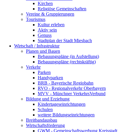
Kirchen
Religiöse Gemeinschaften
Vereine & Gruppierungen
Tourismus
Kultur erleben
Aktiv sein
Genuss
Stadtplan der Stadt Miesbach
Wirtschaft / Infrastruktur
Planen und Bauen
Bebauungspläne (in Aufstellung)
Bebauungspläne (rechtskräftig)
Verkehr
Parken
Handyparken
BRB - Bayerische Regiobahn
RVO - Regionalverkehr Oberbayern
MVV - Münchner VerkehrsVerbund
Bildung und Erziehung
Kindertageseinrichtungen
Schulen
weitere Bildungseinrichtungen
Breitbandausbau
Wirtschaftsförderung
GWM - Gemeinschaftswerbung Kreisstadt