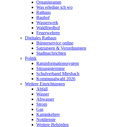
Organigramm
Was erledige ich wo
Rathaus
Bauhof
Wasserwerk
Waldfriedhof
Feuerwehren
Digitales Rathaus
Bürgerservice online
Satzungen & Verordnungen
Stadtnachrichten
Politik
Ratsinformationssystem
Sitzungstermine
Schulverband Miesbach
Kommunalwahl 2026
Weitere Einrichtungen
Abfall
Wasser
Abwasser
Strom
Gas
Kaminkehrer
Notdienste
Weitere Behörden