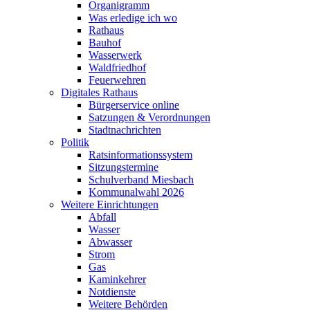
Organigramm
Was erledige ich wo
Rathaus
Bauhof
Wasserwerk
Waldfriedhof
Feuerwehren
Digitales Rathaus
Bürgerservice online
Satzungen & Verordnungen
Stadtnachrichten
Politik
Ratsinformationssystem
Sitzungstermine
Schulverband Miesbach
Kommunalwahl 2026
Weitere Einrichtungen
Abfall
Wasser
Abwasser
Strom
Gas
Kaminkehrer
Notdienste
Weitere Behörden