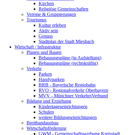
Kirchen
Religiöse Gemeinschaften
Vereine & Gruppierungen
Tourismus
Kultur erleben
Aktiv sein
Genuss
Stadtplan der Stadt Miesbach
Wirtschaft / Infrastruktur
Planen und Bauen
Bebauungspläne (in Aufstellung)
Bebauungspläne (rechtskräftig)
Verkehr
Parken
Handyparken
BRB - Bayerische Regiobahn
RVO - Regionalverkehr Oberbayern
MVV - Münchner VerkehrsVerbund
Bildung und Erziehung
Kindertageseinrichtungen
Schulen
weitere Bildungseinrichtungen
Breitbandausbau
Wirtschaftsförderung
GWM - Gemeinschaftswerbung Kreisstadt