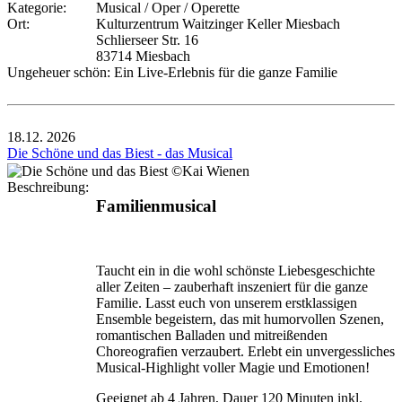
Kategorie:
Musical / Oper / Operette
Ort:
Kulturzentrum Waitzinger Keller Miesbach
Schlierseer Str. 16
83714 Miesbach
Ungeheuer schön: Ein Live-Erlebnis für die ganze Familie
18.12.
2026
Die Schöne und das Biest - das Musical
Beschreibung:
Familienmusical
Taucht ein in die wohl schönste Liebesgeschichte
aller Zeiten – zauberhaft inszeniert für die ganze
Familie. Lasst euch von unserem erstklassigen
Ensemble begeistern, das mit humorvollen Szenen,
romantischen Balladen und mitreißenden
Choreografien verzaubert. Erlebt ein unvergessliches
Musical-Highlight voller Magie und Emotionen!
Geeignet ab 4 Jahren, Dauer 120 Minuten inkl.