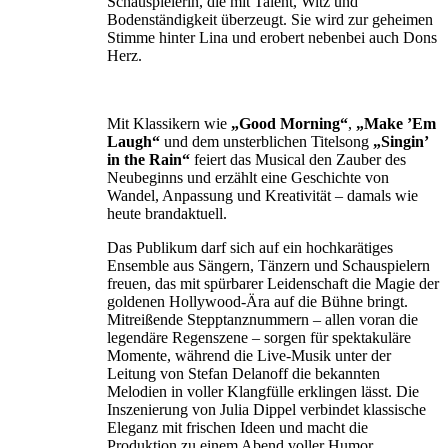
Schauspielerin, die mit Talent, Witz und
Bodenständigkeit überzeugt. Sie wird zur geheimen
Stimme hinter Lina und erobert nebenbei auch Dons
Herz.
Mit Klassikern wie
„Good Morning“
,
„Make ’Em
Laugh“
und dem unsterblichen Titelsong
„Singin’
in
the
Rain“
feiert das Musical den Zauber des
Neubeginns und erzählt eine Geschichte von
Wandel, Anpassung und Kreativität – damals wie
heute brandaktuell.
Das Publikum darf sich auf ein hochkarätiges
Ensemble aus Sängern, Tänzern und Schauspielern
freuen, das mit spürbarer Leidenschaft die Magie der
goldenen Hollywood-Ära auf die Bühne bringt.
Mitreißende Stepptanznummern – allen voran die
legendäre Regenszene – sorgen für spektakuläre
Momente, während die Live-Musik unter der
Leitung von Stefan Delanoff die bekannten
Melodien in voller Klangfülle erklingen lässt. Die
Inszenierung von Julia Dippel verbindet klassische
Eleganz mit frischen Ideen und macht die
Produktion zu einem Abend voller Humor,