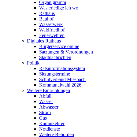
Organigramm
Was erledige ich wo
Rathaus
Bauhof
Wasserwerk
Waldfriedhof
Feuerwehren
Digitales Rathaus
Bürgerservice online
Satzungen & Verordnungen
Stadtnachrichten
Politik
Ratsinformationssystem
Sitzungstermine
Schulverband Miesbach
Kommunalwahl 2026
Weitere Einrichtungen
Abfall
Wasser
Abwasser
Strom
Gas
Kaminkehrer
Notdienste
Weitere Behörden