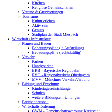
Kirchen
Religiöse Gemeinschaften
Vereine & Gruppierungen
Tourismus
Kultur erleben
Aktiv sein
Genuss
Stadtplan der Stadt Miesbach
Wirtschaft / Infrastruktur
Planen und Bauen
Bebauungspläne (in Aufstellung)
Bebauungspläne (rechtskräftig)
Verkehr
Parken
Handyparken
BRB - Bayerische Regiobahn
RVO - Regionalverkehr Oberbayern
MVV - Münchner VerkehrsVerbund
Bildung und Erziehung
Kindertageseinrichtungen
Schulen
weitere Bildungseinrichtungen
Breitbandausbau
Wirtschaftsförderung
GWM - Gemeinschaftswerbung Kreisstadt