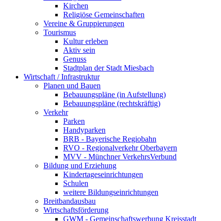
Kirchen
Religiöse Gemeinschaften
Vereine & Gruppierungen
Tourismus
Kultur erleben
Aktiv sein
Genuss
Stadtplan der Stadt Miesbach
Wirtschaft / Infrastruktur
Planen und Bauen
Bebauungspläne (in Aufstellung)
Bebauungspläne (rechtskräftig)
Verkehr
Parken
Handyparken
BRB - Bayerische Regiobahn
RVO - Regionalverkehr Oberbayern
MVV - Münchner VerkehrsVerbund
Bildung und Erziehung
Kindertageseinrichtungen
Schulen
weitere Bildungseinrichtungen
Breitbandausbau
Wirtschaftsförderung
GWM - Gemeinschaftswerbung Kreisstadt