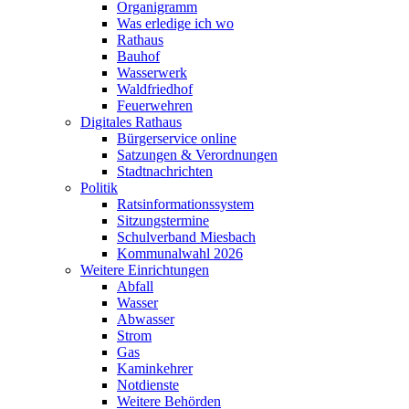
Organigramm
Was erledige ich wo
Rathaus
Bauhof
Wasserwerk
Waldfriedhof
Feuerwehren
Digitales Rathaus
Bürgerservice online
Satzungen & Verordnungen
Stadtnachrichten
Politik
Ratsinformationssystem
Sitzungstermine
Schulverband Miesbach
Kommunalwahl 2026
Weitere Einrichtungen
Abfall
Wasser
Abwasser
Strom
Gas
Kaminkehrer
Notdienste
Weitere Behörden