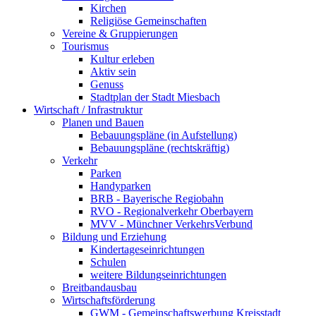
Kirchen
Religiöse Gemeinschaften
Vereine & Gruppierungen
Tourismus
Kultur erleben
Aktiv sein
Genuss
Stadtplan der Stadt Miesbach
Wirtschaft / Infrastruktur
Planen und Bauen
Bebauungspläne (in Aufstellung)
Bebauungspläne (rechtskräftig)
Verkehr
Parken
Handyparken
BRB - Bayerische Regiobahn
RVO - Regionalverkehr Oberbayern
MVV - Münchner VerkehrsVerbund
Bildung und Erziehung
Kindertageseinrichtungen
Schulen
weitere Bildungseinrichtungen
Breitbandausbau
Wirtschaftsförderung
GWM - Gemeinschaftswerbung Kreisstadt