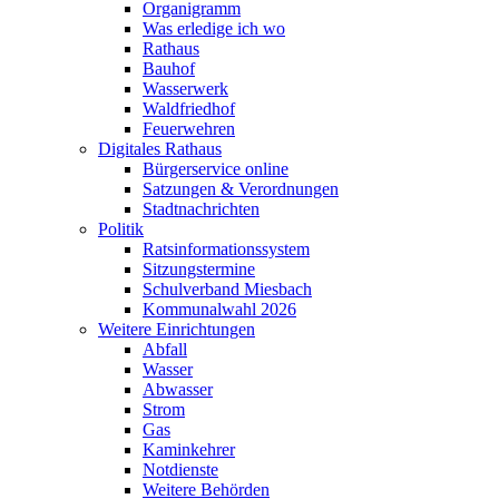
Organigramm
Was erledige ich wo
Rathaus
Bauhof
Wasserwerk
Waldfriedhof
Feuerwehren
Digitales Rathaus
Bürgerservice online
Satzungen & Verordnungen
Stadtnachrichten
Politik
Ratsinformationssystem
Sitzungstermine
Schulverband Miesbach
Kommunalwahl 2026
Weitere Einrichtungen
Abfall
Wasser
Abwasser
Strom
Gas
Kaminkehrer
Notdienste
Weitere Behörden