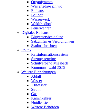
Organigramm
Was erledige ich wo
Rathaus
Bauhof
Wasserwerk
Waldfriedhof
Feuerwehren
Digitales Rathaus
Bürgerservice online
Satzungen & Verordnungen
Stadtnachrichten
Politik
Ratsinformationssystem
Sitzungstermine
Schulverband Miesbach
Kommunalwahl 2026
Weitere Einrichtungen
Abfall
Wasser
Abwasser
Strom
Gas
Kaminkehrer
Notdienste
Weitere Behörden