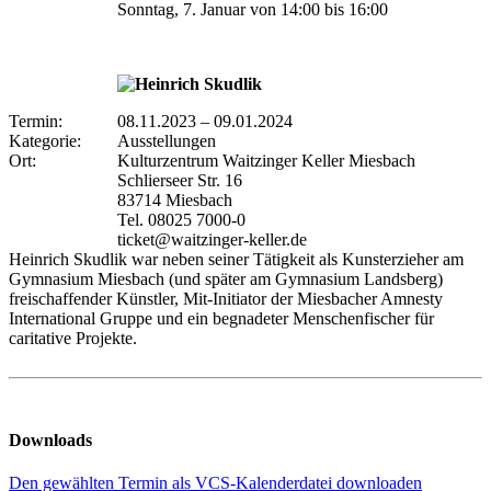
Sonntag, 7. Januar von 14:00 bis 16:00
Termin:
08.11.2023
–
09.01.2024
Kategorie:
Ausstellungen
Ort:
Kulturzentrum Waitzinger Keller Miesbach
Schlierseer Str. 16
83714 Miesbach
Tel. 08025 7000-0
ticket@waitzinger-keller.de
Heinrich Skudlik war neben seiner Tätigkeit als Kunsterzieher am
Gymnasium Miesbach (und später am Gymnasium Landsberg)
freischaffender Künstler, Mit-Initiator der Miesbacher Amnesty
International Gruppe und ein begnadeter Menschenfischer für
caritative Projekte.
Downloads
Den gewählten Termin als VCS-Kalenderdatei downloaden