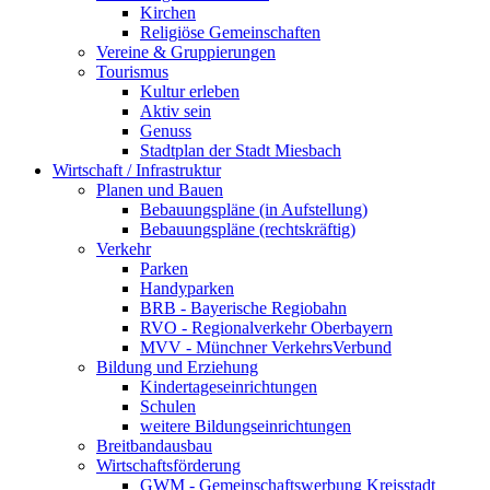
Kirchen
Religiöse Gemeinschaften
Vereine & Gruppierungen
Tourismus
Kultur erleben
Aktiv sein
Genuss
Stadtplan der Stadt Miesbach
Wirtschaft / Infrastruktur
Planen und Bauen
Bebauungspläne (in Aufstellung)
Bebauungspläne (rechtskräftig)
Verkehr
Parken
Handyparken
BRB - Bayerische Regiobahn
RVO - Regionalverkehr Oberbayern
MVV - Münchner VerkehrsVerbund
Bildung und Erziehung
Kindertageseinrichtungen
Schulen
weitere Bildungseinrichtungen
Breitbandausbau
Wirtschaftsförderung
GWM - Gemeinschaftswerbung Kreisstadt