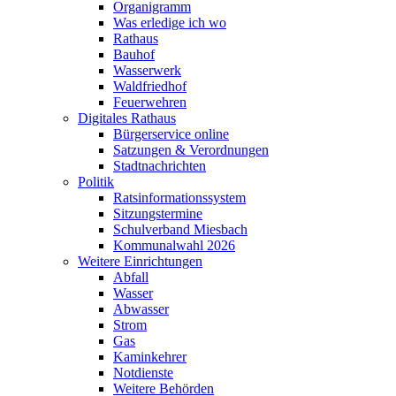
Organigramm
Was erledige ich wo
Rathaus
Bauhof
Wasserwerk
Waldfriedhof
Feuerwehren
Digitales Rathaus
Bürgerservice online
Satzungen & Verordnungen
Stadtnachrichten
Politik
Ratsinformationssystem
Sitzungstermine
Schulverband Miesbach
Kommunalwahl 2026
Weitere Einrichtungen
Abfall
Wasser
Abwasser
Strom
Gas
Kaminkehrer
Notdienste
Weitere Behörden