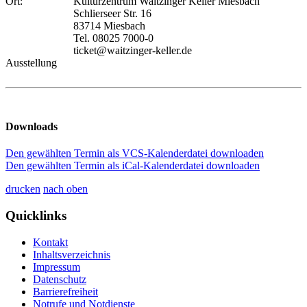
Ort:
Kulturzentrum Waitzinger Keller Miesbach
Schlierseer Str. 16
83714 Miesbach
Tel. 08025 7000-0
ticket@waitzinger-keller.de
Ausstellung
Downloads
Den gewählten Termin als VCS-Kalenderdatei downloaden
Den gewählten Termin als iCal-Kalenderdatei downloaden
drucken
nach oben
Quicklinks
Kontakt
Inhaltsverzeichnis
Impressum
Datenschutz
Barrierefreiheit
Notrufe und Notdienste