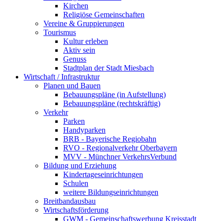
Kirchen
Religiöse Gemeinschaften
Vereine & Gruppierungen
Tourismus
Kultur erleben
Aktiv sein
Genuss
Stadtplan der Stadt Miesbach
Wirtschaft / Infrastruktur
Planen und Bauen
Bebauungspläne (in Aufstellung)
Bebauungspläne (rechtskräftig)
Verkehr
Parken
Handyparken
BRB - Bayerische Regiobahn
RVO - Regionalverkehr Oberbayern
MVV - Münchner VerkehrsVerbund
Bildung und Erziehung
Kindertageseinrichtungen
Schulen
weitere Bildungseinrichtungen
Breitbandausbau
Wirtschaftsförderung
GWM - Gemeinschaftswerbung Kreisstadt