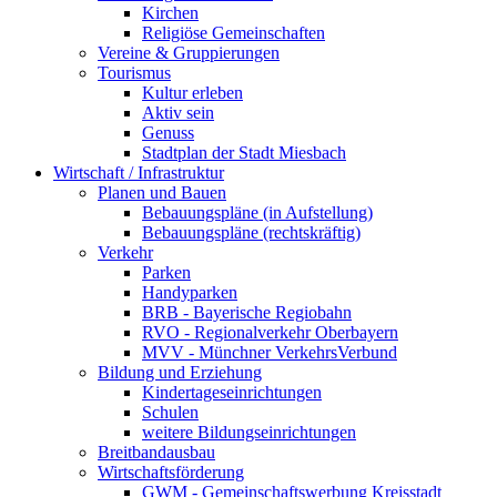
Kirchen
Religiöse Gemeinschaften
Vereine & Gruppierungen
Tourismus
Kultur erleben
Aktiv sein
Genuss
Stadtplan der Stadt Miesbach
Wirtschaft / Infrastruktur
Planen und Bauen
Bebauungspläne (in Aufstellung)
Bebauungspläne (rechtskräftig)
Verkehr
Parken
Handyparken
BRB - Bayerische Regiobahn
RVO - Regionalverkehr Oberbayern
MVV - Münchner VerkehrsVerbund
Bildung und Erziehung
Kindertageseinrichtungen
Schulen
weitere Bildungseinrichtungen
Breitbandausbau
Wirtschaftsförderung
GWM - Gemeinschaftswerbung Kreisstadt