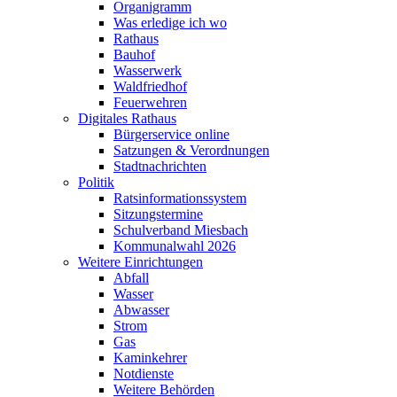
Organigramm
Was erledige ich wo
Rathaus
Bauhof
Wasserwerk
Waldfriedhof
Feuerwehren
Digitales Rathaus
Bürgerservice online
Satzungen & Verordnungen
Stadtnachrichten
Politik
Ratsinformationssystem
Sitzungstermine
Schulverband Miesbach
Kommunalwahl 2026
Weitere Einrichtungen
Abfall
Wasser
Abwasser
Strom
Gas
Kaminkehrer
Notdienste
Weitere Behörden