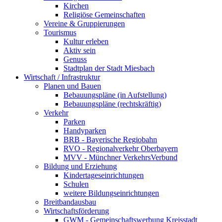
Kirchen
Religiöse Gemeinschaften
Vereine & Gruppierungen
Tourismus
Kultur erleben
Aktiv sein
Genuss
Stadtplan der Stadt Miesbach
Wirtschaft / Infrastruktur
Planen und Bauen
Bebauungspläne (in Aufstellung)
Bebauungspläne (rechtskräftig)
Verkehr
Parken
Handyparken
BRB - Bayerische Regiobahn
RVO - Regionalverkehr Oberbayern
MVV - Münchner VerkehrsVerbund
Bildung und Erziehung
Kindertageseinrichtungen
Schulen
weitere Bildungseinrichtungen
Breitbandausbau
Wirtschaftsförderung
GWM - Gemeinschaftswerbung Kreisstadt