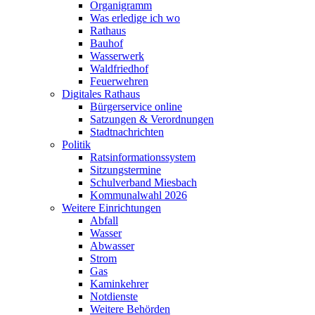
Organigramm
Was erledige ich wo
Rathaus
Bauhof
Wasserwerk
Waldfriedhof
Feuerwehren
Digitales Rathaus
Bürgerservice online
Satzungen & Verordnungen
Stadtnachrichten
Politik
Ratsinformationssystem
Sitzungstermine
Schulverband Miesbach
Kommunalwahl 2026
Weitere Einrichtungen
Abfall
Wasser
Abwasser
Strom
Gas
Kaminkehrer
Notdienste
Weitere Behörden