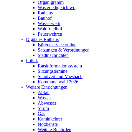
Organigramm
Was erledige ich wo
Rathaus
Bauhof
Wasserwerk
Waldfriedhof
Feuerwehren
Digitales Rathaus
Bürgerservice online
Satzungen & Verordnungen
Stadtnachrichten
Politik
Ratsinformationssystem
Sitzungstermine
Schulverband Miesbach
Kommunalwahl 2026
Weitere Einrichtungen
Abfall
Wasser
Abwasser
Strom
Gas
Kaminkehrer
Notdienste
Weitere Behörden