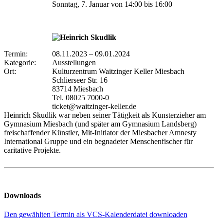
Sonntag, 7. Januar von 14:00 bis 16:00
Termin:
08.11.2023
–
09.01.2024
Kategorie:
Ausstellungen
Ort:
Kulturzentrum Waitzinger Keller Miesbach
Schlierseer Str. 16
83714 Miesbach
Tel. 08025 7000-0
ticket@waitzinger-keller.de
Heinrich Skudlik war neben seiner Tätigkeit als Kunsterzieher am
Gymnasium Miesbach (und später am Gymnasium Landsberg)
freischaffender Künstler, Mit-Initiator der Miesbacher Amnesty
International Gruppe und ein begnadeter Menschenfischer für
caritative Projekte.
Downloads
Den gewählten Termin als VCS-Kalenderdatei downloaden