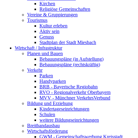
Kirchen
Religiöse Gemeinschaften
Vereine & Gruppierungen
Tourismus
Kultur erleben
Aktiv sein
Genuss
Stadtplan der Stadt Miesbach
Wirtschaft / Infrastruktur
Planen und Bauen
Bebauungspläne (in Aufstellung)
Bebauungspläne (rechtskräftig)
Verkehr
Parken
Handyparken
BRB - Bayerische Regiobahn
RVO - Regionalverkehr Oberbayern
MVV - Münchner VerkehrsVerbund
Bildung und Erziehung
Kindertageseinrichtungen
Schulen
weitere Bildungseinrichtungen
Breitbandausbau
Wirtschaftsförderung
GWM - Gemeinschaftswerbung Kreisstadt