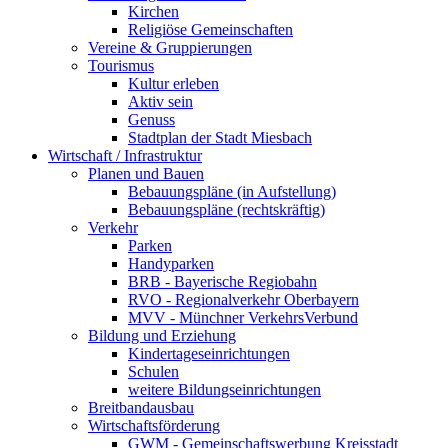
Kirchen
Religiöse Gemeinschaften
Vereine & Gruppierungen
Tourismus
Kultur erleben
Aktiv sein
Genuss
Stadtplan der Stadt Miesbach
Wirtschaft / Infrastruktur
Planen und Bauen
Bebauungspläne (in Aufstellung)
Bebauungspläne (rechtskräftig)
Verkehr
Parken
Handyparken
BRB - Bayerische Regiobahn
RVO - Regionalverkehr Oberbayern
MVV - Münchner VerkehrsVerbund
Bildung und Erziehung
Kindertageseinrichtungen
Schulen
weitere Bildungseinrichtungen
Breitbandausbau
Wirtschaftsförderung
GWM - Gemeinschaftswerbung Kreisstadt