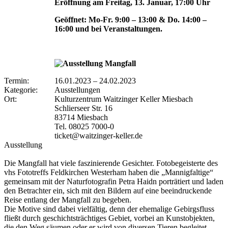
Eröffnung am Freitag, 13. Januar, 17:00 Uhr
Geöffnet: Mo-Fr. 9:00 – 13:00 & Do. 14:00 –
16:00 und bei Veranstaltungen.
Termin:
16.01.2023
–
24.02.2023
Kategorie:
Ausstellungen
Ort:
Kulturzentrum Waitzinger Keller Miesbach
Schlierseer Str. 16
83714 Miesbach
Tel. 08025 7000-0
ticket@waitzinger-keller.de
Ausstellung
Die Mangfall hat viele faszinierende Gesichter. Fotobegeisterte des
vhs Fototreffs Feldkirchen Westerham haben die „Mannigfaltige“
gemeinsam mit der Naturfotografin Petra Haidn porträtiert und laden
den Betrachter ein, sich mit den Bildern auf eine beeindruckende
Reise entlang der Mangfall zu begeben.
Die Motive sind dabei vielfältig, denn der ehemalige Gebirgsfluss
fließt durch geschichtsträchtiges Gebiet, vorbei an Kunstobjekten,
die den Weg säumen oder er wird von diversen Tieren begleitet.