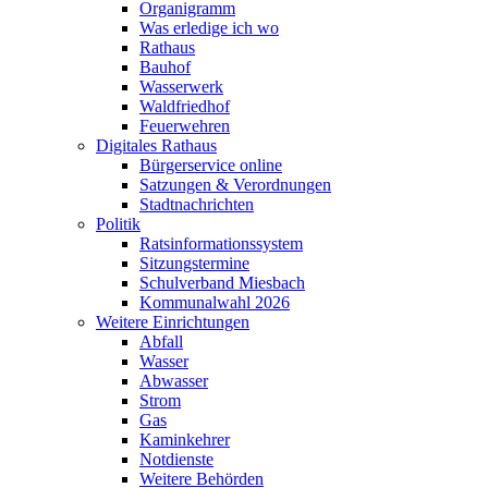
Organigramm
Was erledige ich wo
Rathaus
Bauhof
Wasserwerk
Waldfriedhof
Feuerwehren
Digitales Rathaus
Bürgerservice online
Satzungen & Verordnungen
Stadtnachrichten
Politik
Ratsinformationssystem
Sitzungstermine
Schulverband Miesbach
Kommunalwahl 2026
Weitere Einrichtungen
Abfall
Wasser
Abwasser
Strom
Gas
Kaminkehrer
Notdienste
Weitere Behörden