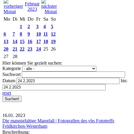
Februar
2023
Mo
Di
Mi
Do
Fr
Sa
So
1
2
3
4
5
6
7
8
9
10
11
12
13
14
15
16
17
18
19
20
21
22
23
24
25
26
27
28
Hier können Sie gezielt suchen:
Kategorie
Suchwort
Datum
bis:
reset
16.01.
2023
Die mannigfaltige Mangfall | Fotografien des vhs Fototreffs
Feldkirchen-Westerham
Beschreibung: