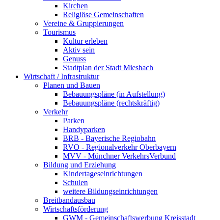
Kirchen
Religiöse Gemeinschaften
Vereine & Gruppierungen
Tourismus
Kultur erleben
Aktiv sein
Genuss
Stadtplan der Stadt Miesbach
Wirtschaft / Infrastruktur
Planen und Bauen
Bebauungspläne (in Aufstellung)
Bebauungspläne (rechtskräftig)
Verkehr
Parken
Handyparken
BRB - Bayerische Regiobahn
RVO - Regionalverkehr Oberbayern
MVV - Münchner VerkehrsVerbund
Bildung und Erziehung
Kindertageseinrichtungen
Schulen
weitere Bildungseinrichtungen
Breitbandausbau
Wirtschaftsförderung
GWM - Gemeinschaftswerbung Kreisstadt