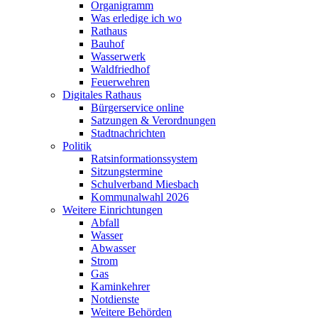
Organigramm
Was erledige ich wo
Rathaus
Bauhof
Wasserwerk
Waldfriedhof
Feuerwehren
Digitales Rathaus
Bürgerservice online
Satzungen & Verordnungen
Stadtnachrichten
Politik
Ratsinformationssystem
Sitzungstermine
Schulverband Miesbach
Kommunalwahl 2026
Weitere Einrichtungen
Abfall
Wasser
Abwasser
Strom
Gas
Kaminkehrer
Notdienste
Weitere Behörden