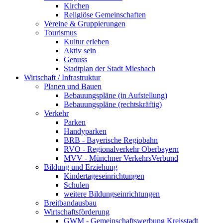
Kirchen
Religiöse Gemeinschaften
Vereine & Gruppierungen
Tourismus
Kultur erleben
Aktiv sein
Genuss
Stadtplan der Stadt Miesbach
Wirtschaft / Infrastruktur
Planen und Bauen
Bebauungspläne (in Aufstellung)
Bebauungspläne (rechtskräftig)
Verkehr
Parken
Handyparken
BRB - Bayerische Regiobahn
RVO - Regionalverkehr Oberbayern
MVV - Münchner VerkehrsVerbund
Bildung und Erziehung
Kindertageseinrichtungen
Schulen
weitere Bildungseinrichtungen
Breitbandausbau
Wirtschaftsförderung
GWM - Gemeinschaftswerbung Kreisstadt