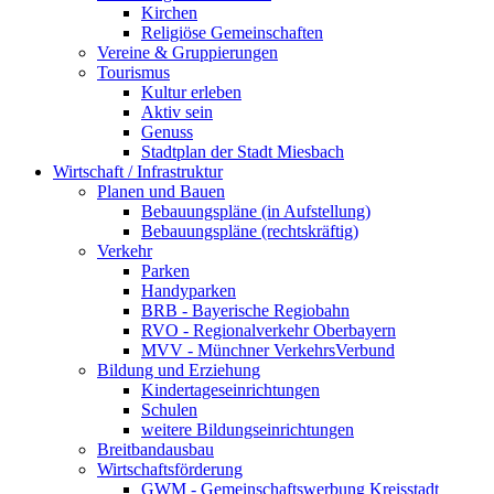
Kirchen
Religiöse Gemeinschaften
Vereine & Gruppierungen
Tourismus
Kultur erleben
Aktiv sein
Genuss
Stadtplan der Stadt Miesbach
Wirtschaft / Infrastruktur
Planen und Bauen
Bebauungspläne (in Aufstellung)
Bebauungspläne (rechtskräftig)
Verkehr
Parken
Handyparken
BRB - Bayerische Regiobahn
RVO - Regionalverkehr Oberbayern
MVV - Münchner VerkehrsVerbund
Bildung und Erziehung
Kindertageseinrichtungen
Schulen
weitere Bildungseinrichtungen
Breitbandausbau
Wirtschaftsförderung
GWM - Gemeinschaftswerbung Kreisstadt