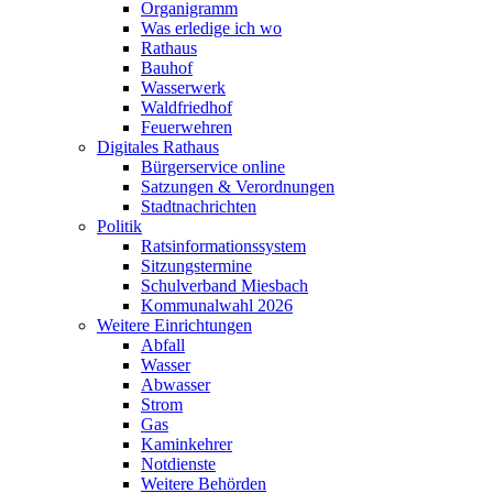
Organigramm
Was erledige ich wo
Rathaus
Bauhof
Wasserwerk
Waldfriedhof
Feuerwehren
Digitales Rathaus
Bürgerservice online
Satzungen & Verordnungen
Stadtnachrichten
Politik
Ratsinformationssystem
Sitzungstermine
Schulverband Miesbach
Kommunalwahl 2026
Weitere Einrichtungen
Abfall
Wasser
Abwasser
Strom
Gas
Kaminkehrer
Notdienste
Weitere Behörden