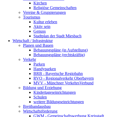
Kirchen
Religiöse Gemeinschaften
Vereine & Gruppierungen
Tourismus
Kultur erleben
Aktiv sein
Genuss
Stadtplan der Stadt Miesbach
Wirtschaft / Infrastruktur
Planen und Bauen
Bebauungspläne (in Aufstellung)
Bebauungspläne (rechtskräftig)
Verkehr
Parken
Handyparken
BRB - Bayerische Regiobahn
RVO - Regionalverkehr Oberbayern
MVV - Münchner VerkehrsVerbund
Bildung und Erziehung
Kindertageseinrichtungen
Schulen
weitere Bildungseinrichtungen
Breitbandausbau
Wirtschaftsförderung
GWM - Gemeinschaftswerbung Kreisstadt