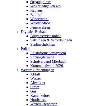
Organigramm
Was erledige ich wo
Rathaus
Bauhof
Wasserwerk
Waldfriedhof
Feuerwehren
Digitales Rathaus
Bürgerservice online
Satzungen & Verordnungen
Stadtnachrichten
Politik
Ratsinformationssystem
Sitzungstermine
Schulverband Miesbach
Kommunalwahl 2026
Weitere Einrichtungen
Abfall
Wasser
Abwasser
Strom
Gas
Kaminkehrer
Notdienste
Weitere Behörden