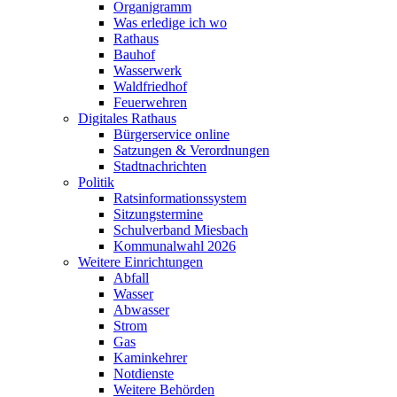
Organigramm
Was erledige ich wo
Rathaus
Bauhof
Wasserwerk
Waldfriedhof
Feuerwehren
Digitales Rathaus
Bürgerservice online
Satzungen & Verordnungen
Stadtnachrichten
Politik
Ratsinformationssystem
Sitzungstermine
Schulverband Miesbach
Kommunalwahl 2026
Weitere Einrichtungen
Abfall
Wasser
Abwasser
Strom
Gas
Kaminkehrer
Notdienste
Weitere Behörden