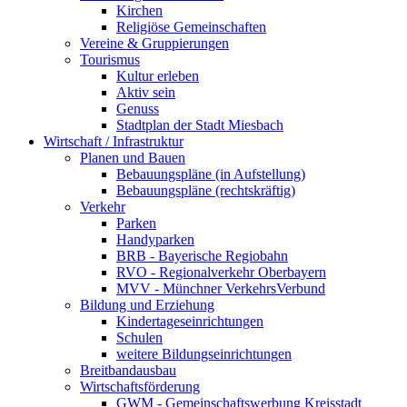
Kirchen
Religiöse Gemeinschaften
Vereine & Gruppierungen
Tourismus
Kultur erleben
Aktiv sein
Genuss
Stadtplan der Stadt Miesbach
Wirtschaft / Infrastruktur
Planen und Bauen
Bebauungspläne (in Aufstellung)
Bebauungspläne (rechtskräftig)
Verkehr
Parken
Handyparken
BRB - Bayerische Regiobahn
RVO - Regionalverkehr Oberbayern
MVV - Münchner VerkehrsVerbund
Bildung und Erziehung
Kindertageseinrichtungen
Schulen
weitere Bildungseinrichtungen
Breitbandausbau
Wirtschaftsförderung
GWM - Gemeinschaftswerbung Kreisstadt