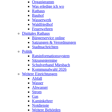
Organigramm
Was erledige ich wo
Rathaus
Bauhof
Wasserwerk
Waldfriedhof
Feuerwehren
Digitales Rathaus
Bürgerservice online
Satzungen & Verordnungen
Stadtnachrichten
Politik
Ratsinformationssystem
Sitzungstermine
Schulverband Miesbach
Kommunalwahl 2026
Weitere Einrichtungen
Abfall
Wasser
Abwasser
Strom
Gas
Kaminkehrer
Notdienste
Weitere Behörden