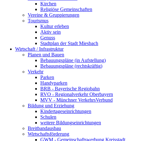
Kirchen
Religiöse Gemeinschaften
Vereine & Gruppierungen
Tourismus
Kultur erleben
Aktiv sein
Genuss
Stadtplan der Stadt Miesbach
Wirtschaft / Infrastruktur
Planen und Bauen
Bebauungspläne (in Aufstellung)
Bebauungspläne (rechtskräftig)
Verkehr
Parken
Handyparken
BRB - Bayerische Regiobahn
RVO - Regionalverkehr Oberbayern
MVV - Münchner VerkehrsVerbund
Bildung und Erziehung
Kindertageseinrichtungen
Schulen
weitere Bildungseinrichtungen
Breitbandausbau
Wirtschaftsförderung
GWM - Gemeinschaftswerbung Kreisstadt