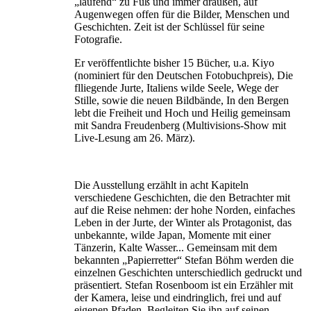
„laufend“ zu Fuß und immer draußen, auf
Augenwegen offen für die Bilder, Menschen und
Geschichten. Zeit ist der Schlüssel für seine
Fotografie.
Er veröffentlichte bisher 15 Bücher, u.a. Kiyo
(nominiert für den Deutschen Fotobuchpreis), Die
flliegende Jurte, Italiens wilde Seele, Wege der
Stille, sowie die neuen Bildbände, In den Bergen
lebt die Freiheit und Hoch und Heilig gemeinsam
mit Sandra Freudenberg (Multivisions-Show mit
Live-Lesung am 26. März).
Die Ausstellung erzählt in acht Kapiteln
verschiedene Geschichten, die den Betrachter mit
auf die Reise nehmen: der hohe Norden, einfaches
Leben in der Jurte, der Winter als Protagonist, das
unbekannte, wilde Japan, Momente mit einer
Tänzerin, Kalte Wasser... Gemeinsam mit dem
bekannten „Papierretter“ Stefan Böhm werden die
einzelnen Geschichten unterschiedlich gedruckt und
präsentiert. Stefan Rosenboom ist ein Erzähler mit
der Kamera, leise und eindringlich, frei und auf
eigenen Pfaden. Begleiten Sie ihn auf seinen