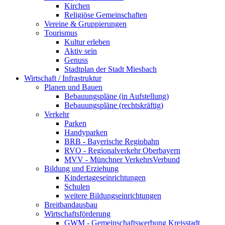
Kirchen
Religiöse Gemeinschaften
Vereine & Gruppierungen
Tourismus
Kultur erleben
Aktiv sein
Genuss
Stadtplan der Stadt Miesbach
Wirtschaft / Infrastruktur
Planen und Bauen
Bebauungspläne (in Aufstellung)
Bebauungspläne (rechtskräftig)
Verkehr
Parken
Handyparken
BRB - Bayerische Regiobahn
RVO - Regionalverkehr Oberbayern
MVV - Münchner VerkehrsVerbund
Bildung und Erziehung
Kindertageseinrichtungen
Schulen
weitere Bildungseinrichtungen
Breitbandausbau
Wirtschaftsförderung
GWM - Gemeinschaftswerbung Kreisstadt