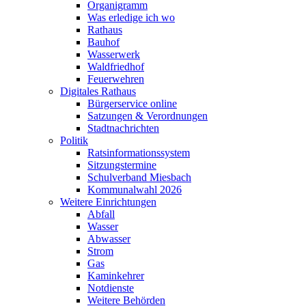
Organigramm
Was erledige ich wo
Rathaus
Bauhof
Wasserwerk
Waldfriedhof
Feuerwehren
Digitales Rathaus
Bürgerservice online
Satzungen & Verordnungen
Stadtnachrichten
Politik
Ratsinformationssystem
Sitzungstermine
Schulverband Miesbach
Kommunalwahl 2026
Weitere Einrichtungen
Abfall
Wasser
Abwasser
Strom
Gas
Kaminkehrer
Notdienste
Weitere Behörden