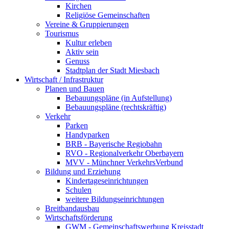
Kirchen
Religiöse Gemeinschaften
Vereine & Gruppierungen
Tourismus
Kultur erleben
Aktiv sein
Genuss
Stadtplan der Stadt Miesbach
Wirtschaft / Infrastruktur
Planen und Bauen
Bebauungspläne (in Aufstellung)
Bebauungspläne (rechtskräftig)
Verkehr
Parken
Handyparken
BRB - Bayerische Regiobahn
RVO - Regionalverkehr Oberbayern
MVV - Münchner VerkehrsVerbund
Bildung und Erziehung
Kindertageseinrichtungen
Schulen
weitere Bildungseinrichtungen
Breitbandausbau
Wirtschaftsförderung
GWM - Gemeinschaftswerbung Kreisstadt