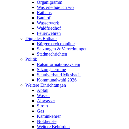
Organigramm
Was erledige ich wo
Rathaus
Bauhof
Wasserwerk
Waldfriedhof
Feuerwehren
Digitales Rathaus
Bürgerservice online
Satzungen & Verordnungen
Stadtnachrichten
Politik
Ratsinformationssystem
Sitzungstermine
Schulverband Miesbach
Kommunalwahl 2026
Weitere Einrichtungen
Abfall
Wasser
Abwasser
Strom
Gas
Kaminkehrer
Notdienste
Weitere Behörden