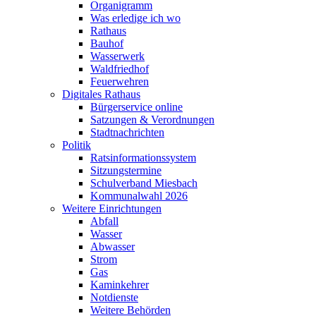
Organigramm
Was erledige ich wo
Rathaus
Bauhof
Wasserwerk
Waldfriedhof
Feuerwehren
Digitales Rathaus
Bürgerservice online
Satzungen & Verordnungen
Stadtnachrichten
Politik
Ratsinformationssystem
Sitzungstermine
Schulverband Miesbach
Kommunalwahl 2026
Weitere Einrichtungen
Abfall
Wasser
Abwasser
Strom
Gas
Kaminkehrer
Notdienste
Weitere Behörden