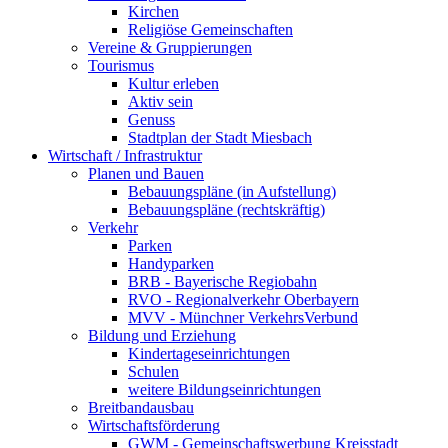
Kirchen
Religiöse Gemeinschaften
Vereine & Gruppierungen
Tourismus
Kultur erleben
Aktiv sein
Genuss
Stadtplan der Stadt Miesbach
Wirtschaft / Infrastruktur
Planen und Bauen
Bebauungspläne (in Aufstellung)
Bebauungspläne (rechtskräftig)
Verkehr
Parken
Handyparken
BRB - Bayerische Regiobahn
RVO - Regionalverkehr Oberbayern
MVV - Münchner VerkehrsVerbund
Bildung und Erziehung
Kindertageseinrichtungen
Schulen
weitere Bildungseinrichtungen
Breitbandausbau
Wirtschaftsförderung
GWM - Gemeinschaftswerbung Kreisstadt