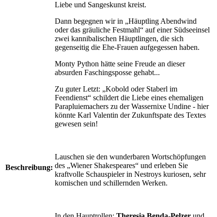
Liebe und Sangeskunst kreist.
Dann begegnen wir in „Häuptling Abendwind
oder das gräuliche Festmahl“ auf einer Südseeinsel
zwei kannibalischen Häuptlingen, die sich
gegenseitig die Ehe-Frauen aufgegessen haben.
Monty Python hätte seine Freude an dieser
absurden Faschingsposse gehabt...
Zu guter Letzt: „Kobold oder Staberl im
Feendienst“ schildert die Liebe eines ehemaligen
Parapluiemachers zu der Wassernixe Undine - hier
könnte Karl Valentin der Zukunftspate des Textes
gewesen sein!
Lauschen sie den wunderbaren Wortschöpfungen
des „Wiener Shakespeares“ und erleben Sie
Beschreibung:
kraftvolle Schauspieler in Nestroys kuriosen, sehr
komischen und schillernden Werken.
In den Hauptrollen:
Theresia Benda-Pelzer
und