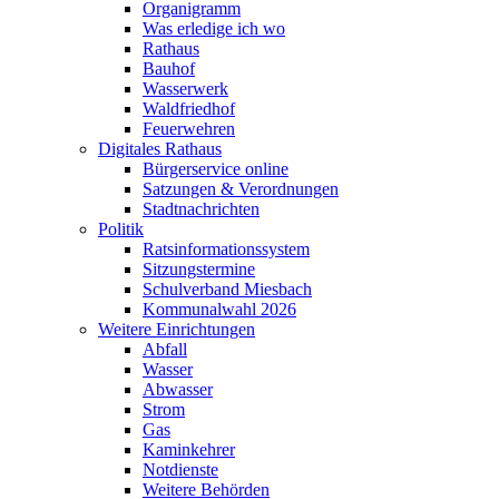
Organigramm
Was erledige ich wo
Rathaus
Bauhof
Wasserwerk
Waldfriedhof
Feuerwehren
Digitales Rathaus
Bürgerservice online
Satzungen & Verordnungen
Stadtnachrichten
Politik
Ratsinformationssystem
Sitzungstermine
Schulverband Miesbach
Kommunalwahl 2026
Weitere Einrichtungen
Abfall
Wasser
Abwasser
Strom
Gas
Kaminkehrer
Notdienste
Weitere Behörden