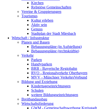
Kirchen
Religiöse Gemeinschaften
Vereine & Gruppierungen
Tourismus
Kultur erleben
Aktiv sein
Genuss
Stadtplan der Stadt Miesbach
Wirtschaft / Infrastruktur
Planen und Bauen
Bebauungspläne (in Aufstellung)
Bebauungspläne (rechtskräftig)
Verkehr
Parken
Handyparken
BRB - Bayerische Regiobahn
RVO - Regionalverkehr Oberbayern
MVV - Münchner VerkehrsVerbund
Bildung und Erziehung
Kindertageseinrichtungen
Schulen
weitere Bildungseinrichtungen
Breitbandausbau
Wirtschaftsförderung
GWM - Gemeinschaftswerbung Kreisstadt